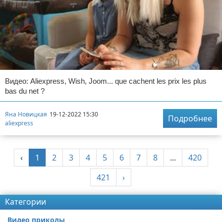
Видео: Aliexpress, Wish, Joom... que cachent les prix les plus
bas du net ?
Яна Новицкая
19-12-2022 15:30
Подробнее
aliexpress
‹
1
2
3
4
5
6
7
8
...
420
421
›
Категории
Видео приколы