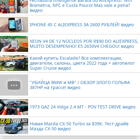
Fechadura Inteligente Barata do AliExpress! Tem
Biometria, NFC e Custa Pouco! Mas vale a pena?
видео
IPHONE 4S С ALIEXPRESS ЗА 2600 РУБЛЕЙ! видео
XEON V4 DE 12 NÚCLEOS POR R$90 DO ALIEXPRESS,
MUITO DESEMPENHO! E5 2650V4 CHEGOU! видео
Какой купить Escalade? Все комплектации,
двигатели, салоны, цвета 2022 года + автопилот
Super Cruise видео
"УБИЙЦА BMW и MB" / ОБЗОР ЗЛОГО ГОЛЬФА
387HP на трассе! видео
1973 GAZ 24 Volga 2.4 MT - POV TEST DRIVE видео
Новая Mazda CX-50 Turbo за $39K. Тест-драйв
Мазда CX-50 видео