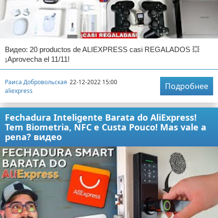
Видео: 20 productos de ALIEXPRESS casi REGALADOS 💥
¡Aprovecha el 11/11!
Раиса Добровольская
22-12-2022 15:00
Подробнее
aliexpress
Fechadura Inteligente Barata do AliExpress!
Tem Biometria, NFC e Custa Pouco! Mas vale a
pena? видео