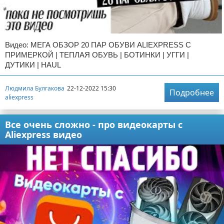
Отказ от ответственности
ДТП
Своими руками
Видео: МЕГА ОБЗОР 20 ПАР ОБУВИ ALIEXPRESS С
ПРИМЕРКОЙ | ТЕПЛАЯ ОБУВЬ | БОТИНКИ | УГГИ |
Строительство и ремонт
ДУТИКИ | HAUL
Людмила Булгакова
22-12-2022 15:30
Подробнее
aliexpress
Все очень сложно - про видеокарты с
Aliexpress видео