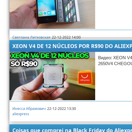
Светлана Литковская
22-12-2022 14:00
aliexpress
XEON V4 DE 12 NÚCLEOS POR R$90 DO ALIEX
Видео: XEON V
2650V4 CHEGO
Инесса Абрамович
22-12-2022 13:30
aliexpress
Coisas que comprei na Black Friday do Aliex