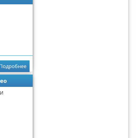
Подробнее
ео
 И