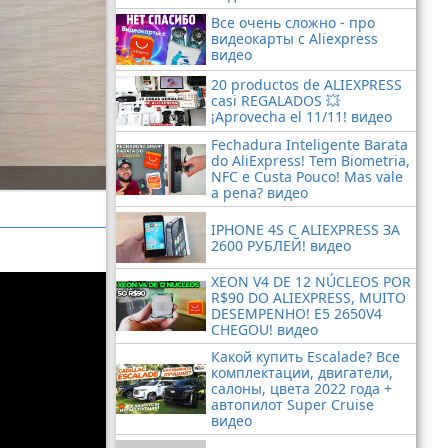
Все очень сложно - про
видеокарты с Aliexpress
видео
20 productos de ALIEXPRESS
casi REGALADOS 💥
¡Aprovecha el 11/11! видео
Fechadura Inteligente Barata
do AliExpress! Tem Biometria,
NFC e Custa Pouco! Mas vale
a pena? видео
IPHONE 4S С ALIEXPRESS ЗА
2600 РУБЛЕЙ! видео
XEON V4 DE 12 NÚCLEOS POR
R$90 DO ALIEXPRESS, MUITO
DESEMPENHO! E5 2650V4
CHEGOU! видео
Какой купить Escalade? Все
комплектации, двигатели,
салоны, цвета 2022 года +
автопилот Super Cruise
видео