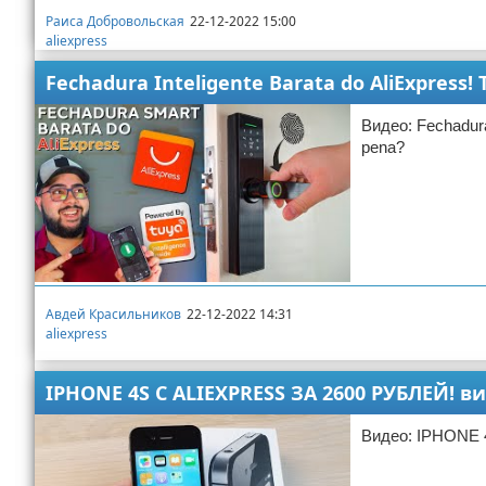
Раиса Добровольская
22-12-2022 15:00
aliexpress
Fechadura Inteligente Barata do AliExpress!
Видео: Fechadura
pena?
Авдей Красильников
22-12-2022 14:31
aliexpress
IPHONE 4S С ALIEXPRESS ЗА 2600 РУБЛЕЙ! в
Видео: IPHONE