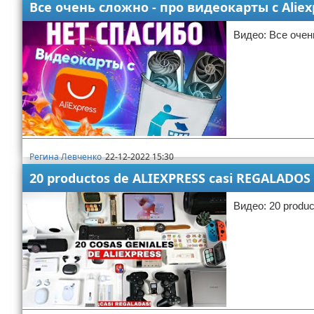
Все очень сложно - про видеокарты с Aliex
Видео: Все очен
Регина Левченко
22-12-2022 15:30
aliexpress
20 productos de ALIEXPRESS casi REGALADOS 
Видео: 20 produ