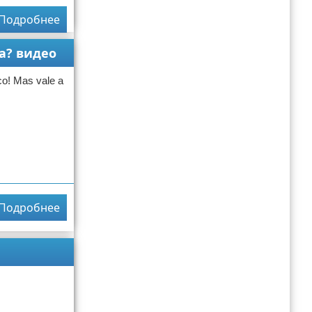
Подробнее
na? видео
co! Mas vale a
Подробнее