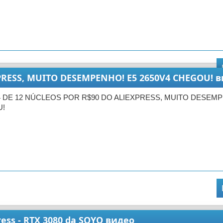
PRESS, MUITO DESEMPENHO! E5 2650V4 CHEGOU! 
4 DE 12 NÚCLEOS POR R$90 DO ALIEXPRESS, MUITO DESEMP
U!
press - RTX 3080 da SOYO видео