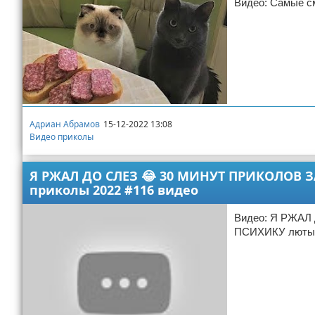
Видео: Самые см
Адриан Абрамов
15-12-2022 13:08
Видео приколы
Я РЖАЛ ДО СЛЕЗ 😂 30 МИНУТ ПРИКОЛОВ 
приколы 2022 #116 видео
Видео: Я РЖА
ПСИХИКУ лютые