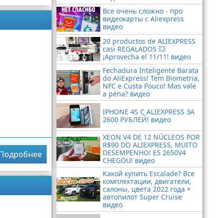
Все очень сложно - про
видеокарты с Aliexpress
видео
20 productos de ALIEXPRESS
casi REGALADOS 💥
¡Aprovecha el 11/11! видео
Fechadura Inteligente Barata
do AliExpress! Tem Biometria,
NFC e Custa Pouco! Mas vale
a pena? видео
IPHONE 4S С ALIEXPRESS ЗА
2600 РУБЛЕЙ! видео
XEON V4 DE 12 NÚCLEOS POR
R$90 DO ALIEXPRESS, MUITO
DESEMPENHO! E5 2650V4
Подробнее
CHEGOU! видео
Какой купить Escalade? Все
комплектации, двигатели,
салоны, цвета 2022 года +
автопилот Super Cruise
видео