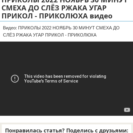
СМЕХА ДО СЛЁЗ РЖАКА УГАР
Отказ от ответственности
ДТП
ПРИКОЛ - ПРИКОЛЮХА видео
Своими руками
Видео: ПРИКОЛЫ 2022 НОЯБРЬ 30 МИНУТ СМЕХА ДО
Строительство и ремонт
СЛЁЗ РЖАКА УГАР ПРИКОЛ - ПРИКОЛЮХА
Понравилась статья? Поделись с друзьями: