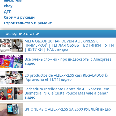
aliexpress
ebay
ДТП
Своими руками
Строительство и ремонт
Последние статьи
МЕГА ОБЗОР 20 ПАР ОБУВИ ALIEXPRESS С
ПРИМЕРКОЙ | ТЕПЛАЯ ОБУВЬ | БОТИНКИ | УГГИ
| ДУТИКИ | HAUL видео
Все очень сложно - про видеокарты с Aliexpress
видео
20 productos de ALIEXPRESS casi REGALADOS 💥
¡Aprovecha el 11/11! видео
Fechadura Inteligente Barata do AliExpress! Tem
Biometria, NFC e Custa Pouco! Mas vale a pena?
видео
IPHONE 4S С ALIEXPRESS ЗА 2600 РУБЛЕЙ! видео