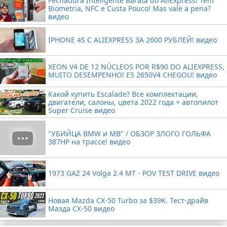
Fechadura Inteligente Barata do AliExpress! Tem
Biometria, NFC e Custa Pouco! Mas vale a pena?
видео
IPHONE 4S С ALIEXPRESS ЗА 2600 РУБЛЕЙ! видео
XEON V4 DE 12 NÚCLEOS POR R$90 DO ALIEXPRESS,
MUITO DESEMPENHO! E5 2650V4 CHEGOU! видео
Какой купить Escalade? Все комплектации,
двигатели, салоны, цвета 2022 года + автопилот
Super Cruise видео
"УБИЙЦА BMW и MB" / ОБЗОР ЗЛОГО ГОЛЬФА
387HP на трассе! видео
1973 GAZ 24 Volga 2.4 MT - POV TEST DRIVE видео
Новая Mazda CX-50 Turbo за $39K. Тест-драйв
Мазда CX-50 видео