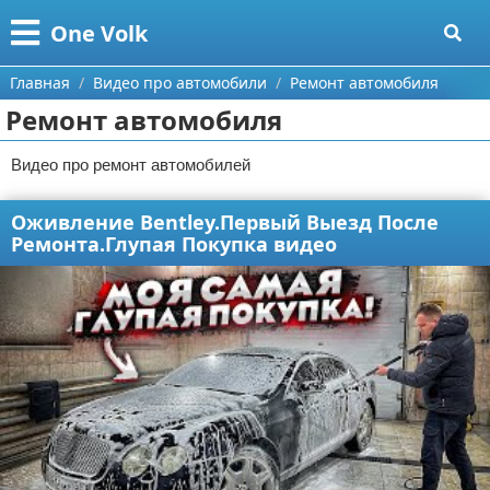
Меню
X
One Volk
Главная
Главная
Видео про автомобили
Ремонт автомобиля
Ремонт автомобиля
Категории
Видео про ремонт автомобилей
Поиск
Видео приколы
Оживление Bentley.Первый Выезд После
О проекте
Видео про игры
Ремонта.Глупая Покупка видео
Контакты
Видео про автомобили
Сотрудничество
Видео про путешествия
Ремонт автомобиля
Размещение рекламы
Тест-драйв
Для правообладателей
aliexpress
Условия предоставления информации
ebay