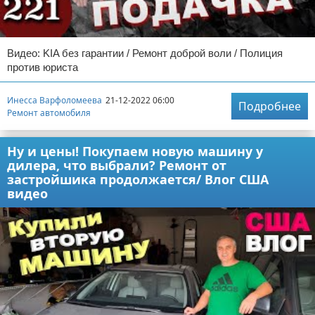
Видео: KIA без гарантии / Ремонт доброй воли / Полиция
против юриста
Инесса Варфоломеева
21-12-2022 06:00
Подробнее
Ремонт автомобиля
Ну и цены! Покупаем новую машину у
дилера, что выбрали? Ремонт от
застройшика продолжается/ Влог США
видео