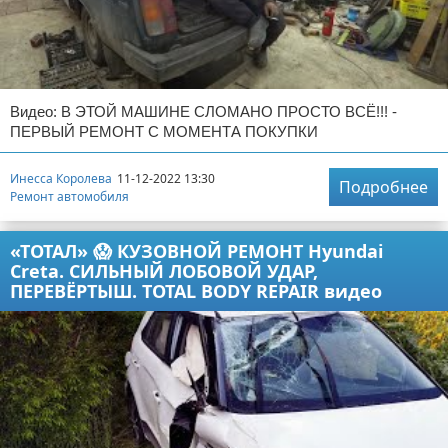
Видео: В ЭТОЙ МАШИНЕ СЛОМАНО ПРОСТО ВСЁ!!! -
ПЕРВЫЙ РЕМОНТ С МОМЕНТА ПОКУПКИ
Инесса Королева
11-12-2022 13:30
Подробнее
Ремонт автомобиля
«ТОТАЛ» 😱 КУЗОВНОЙ РЕМОНТ Hyundai
Creta. СИЛЬНЫЙ ЛОБОВОЙ УДАР,
ПЕРЕВЁРТЫШ. TOTAL BODY REPAIR видео