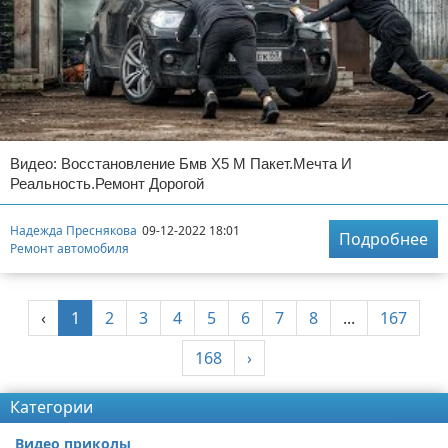
Видео: Восстановление Бмв Х5 М Пакет.Мечта И
Реальность.Ремонт Дорогой
Надежда Преснякова
09-12-2022 18:01
Подробнее
Ремонт автомобиля
‹
1
2
3
4
5
6
7
8
...
167
168
›
Категории
Видео приколы