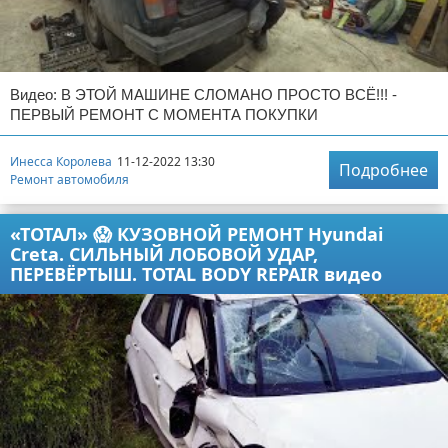
Видео: В ЭТОЙ МАШИНЕ СЛОМАНО ПРОСТО ВСЁ!!! -
ПЕРВЫЙ РЕМОНТ С МОМЕНТА ПОКУПКИ
Инесса Королева
11-12-2022 13:30
Подробнее
Ремонт автомобиля
«ТОТАЛ» 😱 КУЗОВНОЙ РЕМОНТ Hyundai
Creta. СИЛЬНЫЙ ЛОБОВОЙ УДАР,
ПЕРЕВЁРТЫШ. TOTAL BODY REPAIR видео