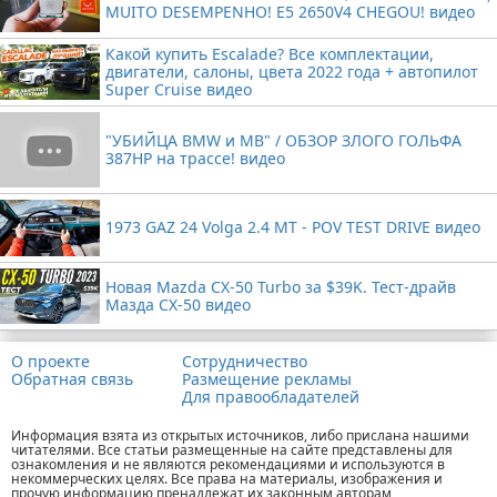
MUITO DESEMPENHO! E5 2650V4 CHEGOU! видео
Какой купить Escalade? Все комплектации,
двигатели, салоны, цвета 2022 года + автопилот
Super Cruise видео
"УБИЙЦА BMW и MB" / ОБЗОР ЗЛОГО ГОЛЬФА
387HP на трассе! видео
1973 GAZ 24 Volga 2.4 MT - POV TEST DRIVE видео
Новая Mazda CX-50 Turbo за $39K. Тест-драйв
Мазда CX-50 видео
О проекте
Сотрудничество
Обратная связь
Размещение рекламы
Для правообладателей
Информация взята из открытых источников, либо прислана нашими
читателями. Все статьи размещенные на сайте представлены для
ознакомления и не являются рекомендациями и используются в
некоммерческих целях. Все права на материалы, изображения и
прочую информацию пренадлежат их законным авторам