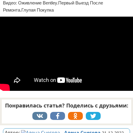
Видео: Оживление Bentley.Первый Выезд После
Отказ от ответственности
ДТП
Ремонта.Глупая Покупка
Своими руками
Строительство и ремонт
Понравилась статья? Поделись с друзьями:
Автор:
Алена Снегова
21-12-2022