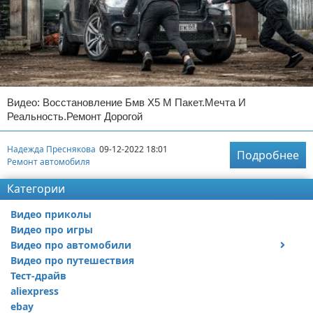
Видео: Восстановление Бмв Х5 М Пакет.Мечта И
Реальность.Ремонт Дорогой
Надежда Преснякова
09-12-2022 18:01
Подробнее
Ремонт автомобиля
Категории
Видео приколы
Видео про игры
Видео про автомобили
Видео про путешествия
Ремонт автомобиля
Тест-драйв
aliexpress
ebay