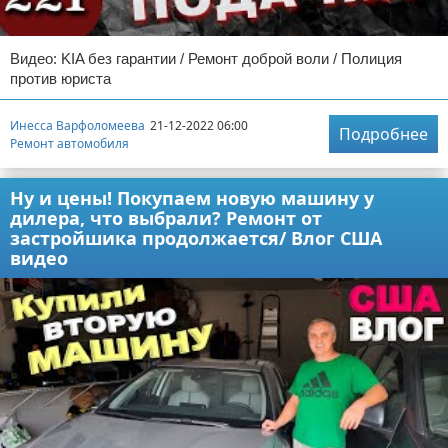
Видео: KIA без гарантии / Ремонт доброй воли / Полиция
против юриста
Инесса Варфоломеева
21-12-2022 06:00
Подробнее
Ремонт автомобиля
Ну и цены! Покупаем новую машину у
дилера, что выбрали? Ремонт от
застройшика продолжается/ Влог США
видео