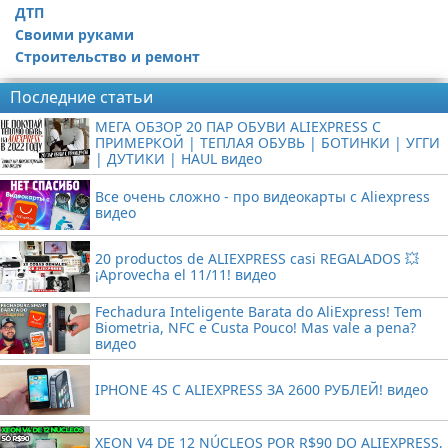
ДТП
Своими руками
Строительство и ремонт
Последние статьи
МЕГА ОБЗОР 20 ПАР ОБУВИ ALIEXPRESS С
ПРИМЕРКОЙ | ТЕПЛАЯ ОБУВЬ | БОТИНКИ | УГГИ
| ДУТИКИ | HAUL видео
Все очень сложно - про видеокарты с Aliexpress
видео
20 productos de ALIEXPRESS casi REGALADOS 💥
¡Aprovecha el 11/11! видео
Fechadura Inteligente Barata do AliExpress! Tem
Biometria, NFC e Custa Pouco! Mas vale a pena?
видео
IPHONE 4S С ALIEXPRESS ЗА 2600 РУБЛЕЙ! видео
XEON V4 DE 12 NÚCLEOS POR R$90 DO ALIEXPRESS,