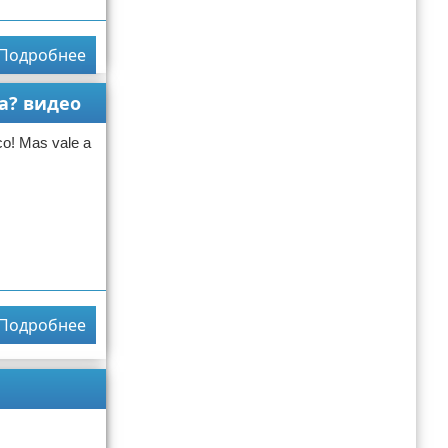
Подробнее
na? видео
co! Mas vale a
Подробнее