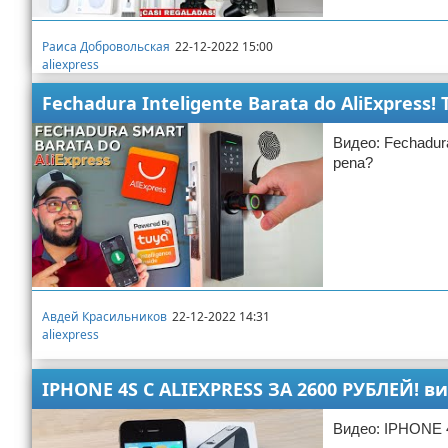
Раиса Добровольская
22-12-2022 15:00
aliexpress
Fechadura Inteligente Barata do AliExpress!
Видео: Fechadura
pena?
Авдей Красильников
22-12-2022 14:31
aliexpress
IPHONE 4S С ALIEXPRESS ЗА 2600 РУБЛЕЙ! в
Видео: IPHONE