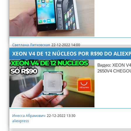
Светлана Литковская
22-12-2022 14:00
aliexpress
XEON V4 DE 12 NÚCLEOS POR R$90 DO ALIEX
Видео: XEON V
2650V4 CHEGO
Инесса Абрамович
22-12-2022 13:30
aliexpress