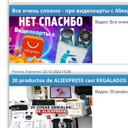
Все очень сложно - про видеокарты с Aliex
Видео: Все очен
Регина Левченко
22-12-2022 15:30
aliexpress
20 productos de ALIEXPRESS casi REGALADOS 
Видео: 20 produ