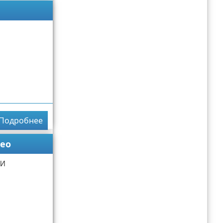
Подробнее
ео
 И