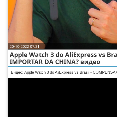
Отказ от ответственности
ДТП
Своими руками
Строительство и ремонт
20-10-2022 07:31
Apple Watch 3 do AliExpress vs 
IMPORTAR DA CHINA? видео
Видео: Apple Watch 3 do AliExpress vs Brasil - COM