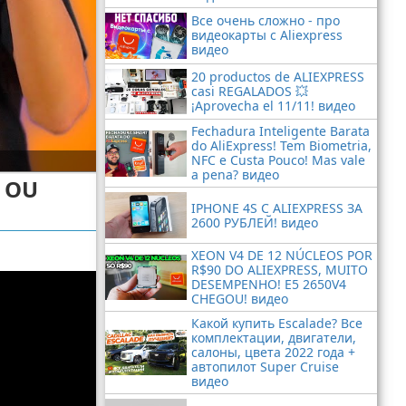
Все очень сложно - про
видеокарты с Aliexpress
видео
20 productos de ALIEXPRESS
casi REGALADOS 💥
¡Aprovecha el 11/11! видео
Fechadura Inteligente Barata
do AliExpress! Tem Biometria,
NFC e Custa Pouco! Mas vale
a pena? видео
L OU
IPHONE 4S С ALIEXPRESS ЗА
2600 РУБЛЕЙ! видео
XEON V4 DE 12 NÚCLEOS POR
R$90 DO ALIEXPRESS, MUITO
DESEMPENHO! E5 2650V4
CHEGOU! видео
Какой купить Escalade? Все
комплектации, двигатели,
салоны, цвета 2022 года +
автопилот Super Cruise
видео