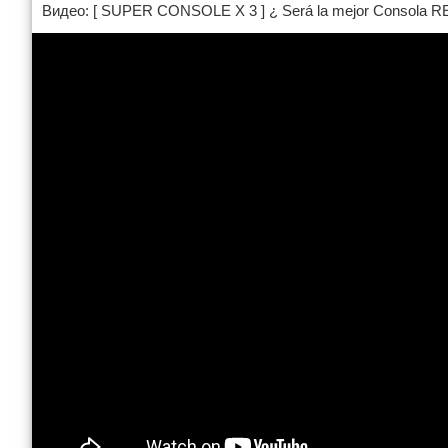
Видео: [ SUPER CONSOLE X 3 ] ¿ Será la mejor Consola RE