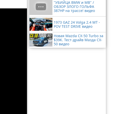
"УБИЙЦА BMW и MB" /
ОБЗОР ЗЛОГО ГОЛЬФА
387HP на трассе! видео
1973 GAZ 24 Volga 2.4 MT -
POV TEST DRIVE видео
Новая Mazda CX-50 Turbo за
$39K. Тест-драйв Мазда CX-
50 видео