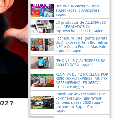
Все очень сложно - про
видеокарты с Aliexpress
видео
20 productos de ALIEXPRESS
casi REGALADOS 💥
¡Aprovecha el 11/11! видео
Fechadura Inteligente Barata
do AliExpress! Tem Biometria,
NFC e Custa Pouco! Mas vale
a pena? видео
IPHONE 4S С ALIEXPRESS ЗА
2600 РУБЛЕЙ! видео
XEON V4 DE 12 NÚCLEOS POR
R$90 DO ALIEXPRESS, MUITO
DESEMPENHO! E5 2650V4
CHEGOU! видео
Какой купить Escalade? Все
комплектации, двигатели,
022 ?
салоны, цвета 2022 года +
автопилот Super Cruise
видео