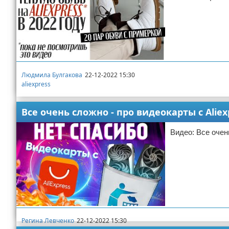
Людмила Булгакова
22-12-2022 15:30
aliexpress
Все очень сложно - про видеокарты с Aliex
Видео: Все очен
Регина Левченко
22-12-2022 15:30