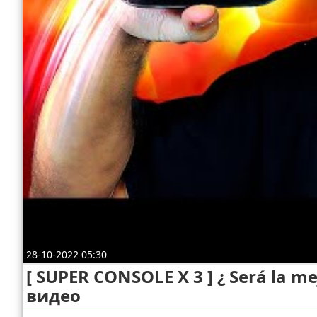
Отказ от ответственности
ДТП
Своими руками
Строительство и ремонт
28-10-2022 05:30
[ SUPER CONSOLE X 3 ] ¿ Será la m
видео