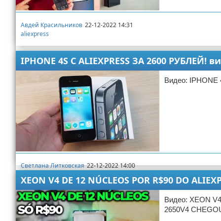
Авдей Красильников
22-12-2022 14:31
aliexpress
IPHONE 4S С ALIEXPRESS ЗА 2600 РУБЛЕЙ! в
Видео: IPHONE
Светлана Литковская
22-12-2022 14:00
aliexpress
XEON V4 DE 12 NÚCLEOS POR R$90 DO ALIEX
Видео: XEON V
2650V4 CHEGO