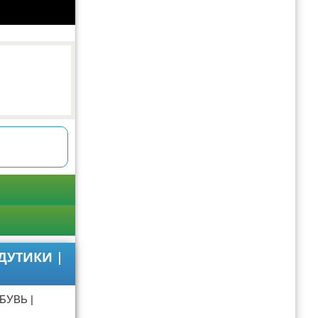
 ДУТИКИ |
БУВЬ |