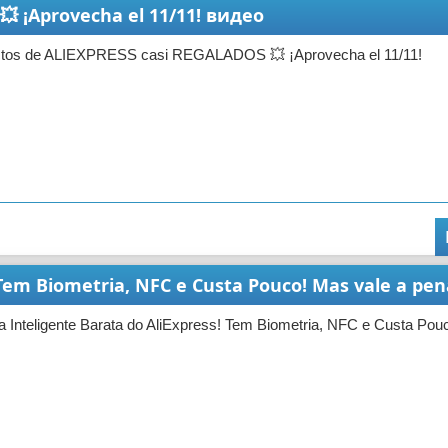
 ¡Aprovecha el 11/11! видео
ctos de ALIEXPRESS casi REGALADOS 💥 ¡Aprovecha el 11/11!
 Tem Biometria, NFC e Custa Pouco! Mas vale a pe
 Inteligente Barata do AliExpress! Tem Biometria, NFC e Custa Pou