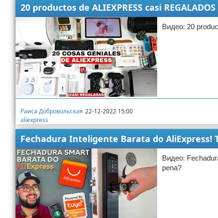
aliexpress
20 productos de ALIEXPRESS casi REGALADOS 
Видео: 20 produ
Раиса Добровольская
22-12-2022 15:00
aliexpress
Fechadura Inteligente Barata do AliExpress!
Видео: Fechadura
pena?