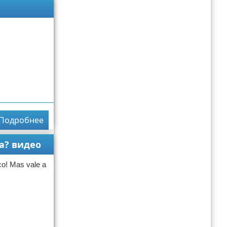
Подробнее
na? видео
co! Mas vale a