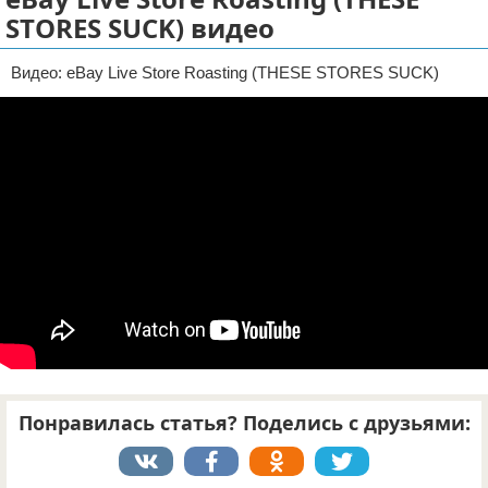
STORES SUCK) видео
Отказ от ответственности
ДТП
Видео: eBay Live Store Roasting (THESE STORES SUCK)
Своими руками
Строительство и ремонт
Понравилась статья? Поделись с друзьями: