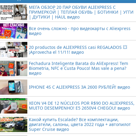
МЕГА ОБЗОР 20 ПАР ОБУВИ ALIEXPRESS С
ПРИМЕРКОЙ | ТЕПЛАЯ ОБУВЬ | БОТИНКИ | УГГИ
| ДУТИКИ | HAUL видео
Все очень сложно - про видеокарты с Aliexpress
видео
20 productos de ALIEXPRESS casi REGALADOS 💥
¡Aprovecha el 11/11! видео
Fechadura Inteligente Barata do AliExpress! Tem
Biometria, NFC e Custa Pouco! Mas vale a pena?
видео
IPHONE 4S С ALIEXPRESS ЗА 2600 РУБЛЕЙ! видео
XEON V4 DE 12 NÚCLEOS POR R$90 DO ALIEXPRESS,
MUITO DESEMPENHO! E5 2650V4 CHEGOU! видео
Какой купить Escalade? Все комплектации,
двигатели, салоны, цвета 2022 года + автопилот
Super Cruise видео