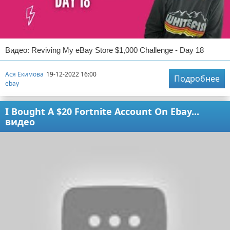
Видео: Reviving My eBay Store $1,000 Challenge - Day 18
Ася Екимова
19-12-2022 16:00
Подробнее
ebay
I Bought A $20 Fortnite Account On Ebay...
видео