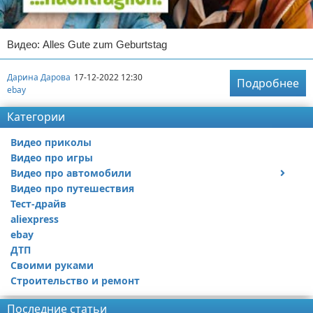
Видео: Alles Gute zum Geburtstag
Дарина Дарова
17-12-2022 12:30
Подробнее
ebay
Категории
Видео приколы
Видео про игры
Видео про автомобили
Видео про путешествия
Ремонт автомобиля
Тест-драйв
aliexpress
ebay
ДТП
Своими руками
Строительство и ремонт
Последние статьи