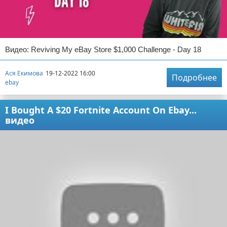
Видео: Reviving My eBay Store $1,000 Challenge - Day 18
Ася Екимова
19-12-2022 16:00
Подробнее
ebay
I Bought A $20 Fortnite Account On Ebay...
видео