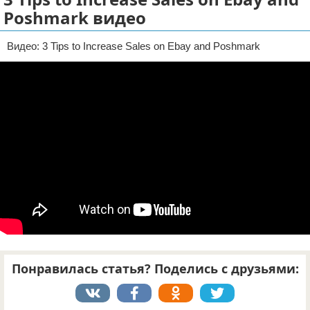
Poshmark видео
Отказ от ответственности
ДТП
Видео: 3 Tips to Increase Sales on Ebay and Poshmark
Своими руками
Строительство и ремонт
Понравилась статья? Поделись с друзьями: