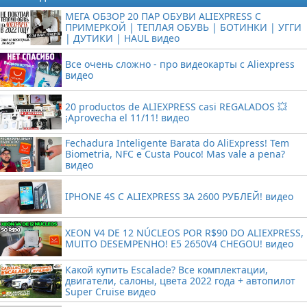
МЕГА ОБЗОР 20 ПАР ОБУВИ ALIEXPRESS С
ПРИМЕРКОЙ | ТЕПЛАЯ ОБУВЬ | БОТИНКИ | УГГИ
| ДУТИКИ | HAUL видео
Все очень сложно - про видеокарты с Aliexpress
видео
20 productos de ALIEXPRESS casi REGALADOS 💥
¡Aprovecha el 11/11! видео
Fechadura Inteligente Barata do AliExpress! Tem
Biometria, NFC e Custa Pouco! Mas vale a pena?
видео
IPHONE 4S С ALIEXPRESS ЗА 2600 РУБЛЕЙ! видео
XEON V4 DE 12 NÚCLEOS POR R$90 DO ALIEXPRESS,
MUITO DESEMPENHO! E5 2650V4 CHEGOU! видео
Какой купить Escalade? Все комплектации,
двигатели, салоны, цвета 2022 года + автопилот
Super Cruise видео