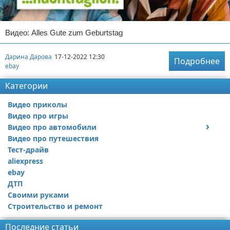
Видео: Alles Gute zum Geburtstag
Дарина Дарова
17-12-2022 12:30
Подробнее
ebay
Категории
Видео приколы
Видео про игры
Видео про автомобили
Видео про путешествия
Ремонт автомобиля
Тест-драйв
aliexpress
ebay
ДТП
Своими руками
Строительство и ремонт
Последние статьи