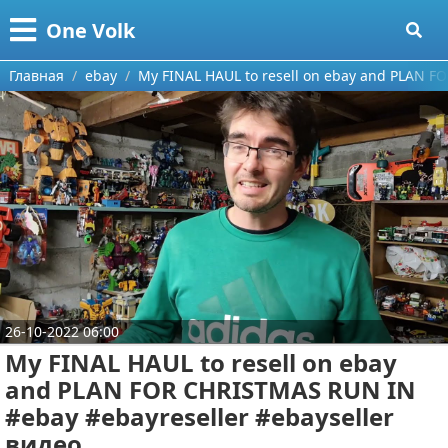
Меню
X
One Volk
Главная
Главная
ebay
My FINAL HAUL to resell on ebay and PLAN F
Категории
Поиск
Видео приколы
О проекте
Видео про игры
Контакты
Видео про автомобили
Сотрудничество
Видео про путешествия
Ремонт автомобиля
26-10-2022 06:00
Размещение рекламы
Тест-драйв
My FINAL HAUL to resell on ebay
and PLAN FOR CHRISTMAS RUN IN
Для правообладателей
aliexpress
#ebay #ebayreseller #ebayseller
Условия предоставления информации
ebay
видео