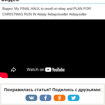
Отказ от ответственности
ДТП
Видео: My FINAL HAUL to resell on ebay and PLAN FOR
CHRISTMAS RUN IN #ebay #ebayreseller #ebayseller
Своими руками
Строительство и ремонт
Понравилась статья? Поделись с друзьями: