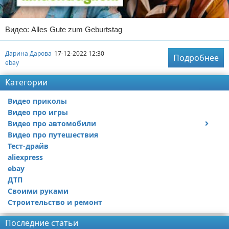
Видео: Alles Gute zum Geburtstag
Дарина Дарова
17-12-2022 12:30
Подробнее
ebay
Категории
Видео приколы
Видео про игры
Видео про автомобили
Видео про путешествия
Ремонт автомобиля
Тест-драйв
aliexpress
ebay
ДТП
Своими руками
Строительство и ремонт
Последние статьи