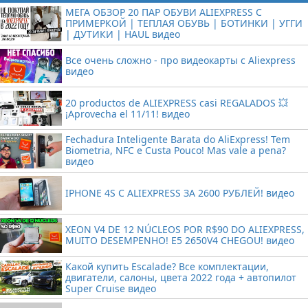
МЕГА ОБЗОР 20 ПАР ОБУВИ ALIEXPRESS С
ПРИМЕРКОЙ | ТЕПЛАЯ ОБУВЬ | БОТИНКИ | УГГИ
| ДУТИКИ | HAUL видео
Все очень сложно - про видеокарты с Aliexpress
видео
20 productos de ALIEXPRESS casi REGALADOS 💥
¡Aprovecha el 11/11! видео
Fechadura Inteligente Barata do AliExpress! Tem
Biometria, NFC e Custa Pouco! Mas vale a pena?
видео
IPHONE 4S С ALIEXPRESS ЗА 2600 РУБЛЕЙ! видео
XEON V4 DE 12 NÚCLEOS POR R$90 DO ALIEXPRESS,
MUITO DESEMPENHO! E5 2650V4 CHEGOU! видео
Какой купить Escalade? Все комплектации,
двигатели, салоны, цвета 2022 года + автопилот
Super Cruise видео