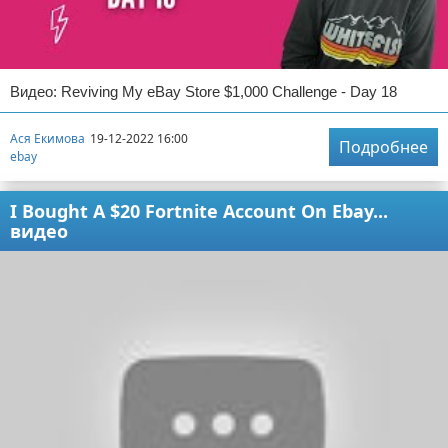
Видео: Reviving My eBay Store $1,000 Challenge - Day 18
Ася Екимова
19-12-2022 16:00
Подробнее
ebay
I Bought A $20 Fortnite Account On Ebay...
видео