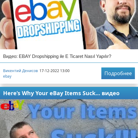
Видео: EBAY Dropshipping ile E Ticaret Nasıl Yapılır?
Викентий Денисов
17-12-2022 13:00
Подробнее
ebay
Here’s Why Your eBay Items Suck… видео