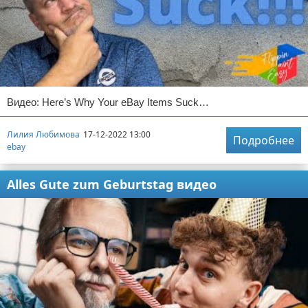
Видео: Here’s Why Your eBay Items Suck…
Лилия Любимова
17-12-2022 13:00
Подробнее
ebay
Alles Gute zum Geburtstag видео