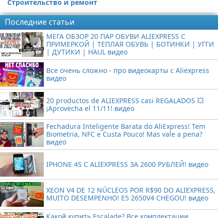
Строительство и ремонт
Последние статьи
МЕГА ОБЗОР 20 ПАР ОБУВИ ALIEXPRESS С
ПРИМЕРКОЙ | ТЕПЛАЯ ОБУВЬ | БОТИНКИ | УГГИ
| ДУТИКИ | HAUL видео
Все очень сложно - про видеокарты с Aliexpress
видео
20 productos de ALIEXPRESS casi REGALADOS 💥
¡Aprovecha el 11/11! видео
Fechadura Inteligente Barata do AliExpress! Tem
Biometria, NFC e Custa Pouco! Mas vale a pena?
видео
IPHONE 4S С ALIEXPRESS ЗА 2600 РУБЛЕЙ! видео
XEON V4 DE 12 NÚCLEOS POR R$90 DO ALIEXPRESS,
MUITO DESEMPENHO! E5 2650V4 CHEGOU! видео
Какой купить Escalade? Все комплектации,