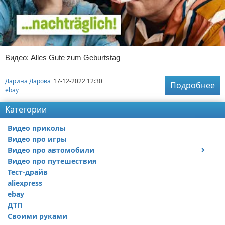
Видео: Alles Gute zum Geburtstag
Дарина Дарова
17-12-2022 12:30
Подробнее
ebay
Категории
Видео приколы
Видео про игры
Видео про автомобили
Видео про путешествия
Ремонт автомобиля
Тест-драйв
aliexpress
ebay
ДТП
Своими руками