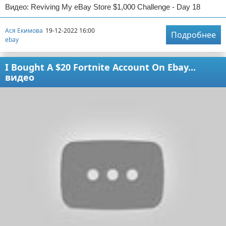
Видео: Reviving My eBay Store $1,000 Challenge - Day 18
Ася Екимова
19-12-2022 16:00
Подробнее
ebay
I Bought A $20 Fortnite Account On Ebay...
видео