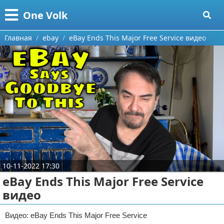
Меню
X
One Volk
Главная
Главная
ebay
eBay Ends This Major Free Service видео
Категории
Поиск
Видео приколы
О проекте
Видео про игры
Контакты
Видео про автомобили
Сотрудничество
Видео про путешествия
Ремонт автомобиля
10-11-2022 17:30
Размещение рекламы
Тест-драйв
eBay Ends This Major Free Service
видео
Для правообладателей
aliexpress
Условия предоставления информации
ebay
Видео: eBay Ends This Major Free Service