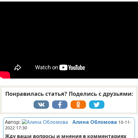
Отказ от ответственности
ДТП
Своими руками
Строительство и ремонт
Понравилась статья? Поделись с друзьями:
Автор:
Алина Обломова
10-11-
2022 17:30
Жду ваши вопросы и мнения в комментариях