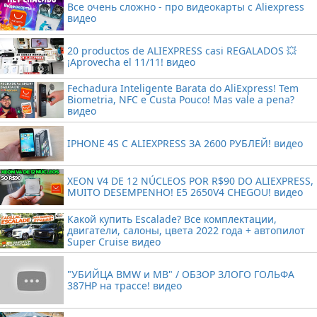
Все очень сложно - про видеокарты с Aliexpress
видео
20 productos de ALIEXPRESS casi REGALADOS 💥
¡Aprovecha el 11/11! видео
Fechadura Inteligente Barata do AliExpress! Tem
Biometria, NFC e Custa Pouco! Mas vale a pena?
видео
IPHONE 4S С ALIEXPRESS ЗА 2600 РУБЛЕЙ! видео
XEON V4 DE 12 NÚCLEOS POR R$90 DO ALIEXPRESS,
MUITO DESEMPENHO! E5 2650V4 CHEGOU! видео
Какой купить Escalade? Все комплектации,
двигатели, салоны, цвета 2022 года + автопилот
Super Cruise видео
"УБИЙЦА BMW и MB" / ОБЗОР ЗЛОГО ГОЛЬФА
387HP на трассе! видео