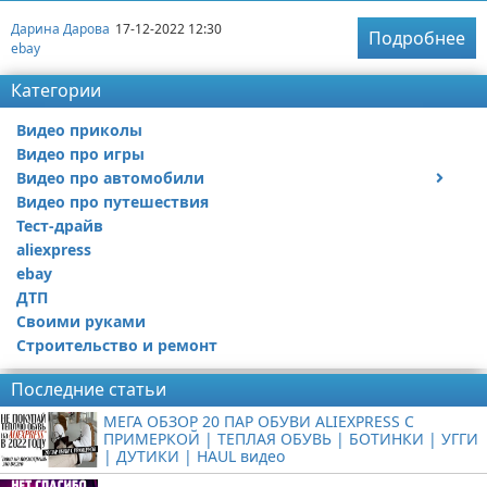
Дарина Дарова
17-12-2022 12:30
Подробнее
ebay
Категории
Видео приколы
Видео про игры
Видео про автомобили
Видео про путешествия
Ремонт автомобиля
Тест-драйв
aliexpress
ebay
ДТП
Своими руками
Строительство и ремонт
Последние статьи
МЕГА ОБЗОР 20 ПАР ОБУВИ ALIEXPRESS С
ПРИМЕРКОЙ | ТЕПЛАЯ ОБУВЬ | БОТИНКИ | УГГИ
| ДУТИКИ | HAUL видео