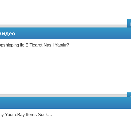
 видео
hipping ile E Ticaret Nasıl Yapılır?
hy Your eBay Items Suck…