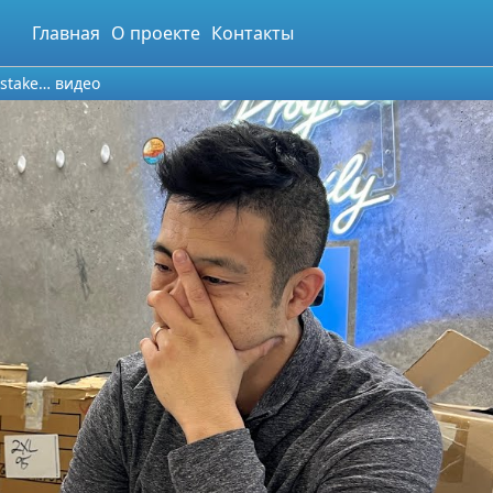
Главная
О проекте
Контакты
mistake… видео