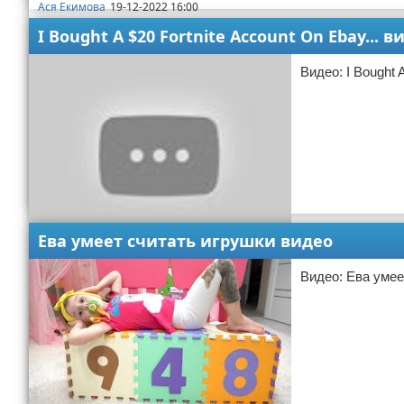
Ася Екимова
19-12-2022 16:00
ebay
I Bought A $20 Fortnite Account On Ebay... в
Видео: I Bought A
Ева умеет считать игрушки видео
Видео: Ева умее
Ирина Николаева
17-12-2022 16:30
ebay