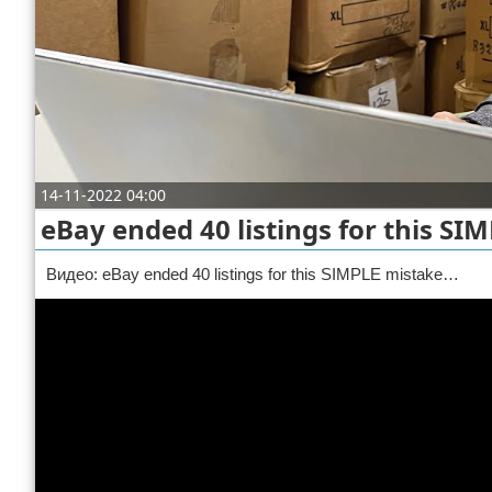
Отказ от ответственности
ДТП
Своими руками
Строительство и ремонт
14-11-2022 04:00
eBay ended 40 listings for this S
Видео: eBay ended 40 listings for this SIMPLE mistake…