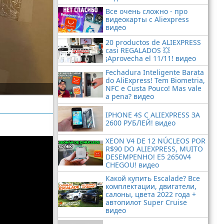
Все очень сложно - про
видеокарты с Aliexpress
видео
20 productos de ALIEXPRESS
casi REGALADOS 💥
¡Aprovecha el 11/11! видео
Fechadura Inteligente Barata
do AliExpress! Tem Biometria,
NFC e Custa Pouco! Mas vale
a pena? видео
IPHONE 4S С ALIEXPRESS ЗА
2600 РУБЛЕЙ! видео
XEON V4 DE 12 NÚCLEOS POR
R$90 DO ALIEXPRESS, MUITO
DESEMPENHO! E5 2650V4
CHEGOU! видео
Какой купить Escalade? Все
комплектации, двигатели,
салоны, цвета 2022 года +
автопилот Super Cruise
видео