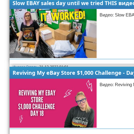
Slow EBAY sales day until we tried THIS виде
Видео: Slow EBAY
Инесса Гоголь
21-12-2022 01:01
Reviving My eBay Store $1,000 Challenge - D
ebay
Видео: Reviving 