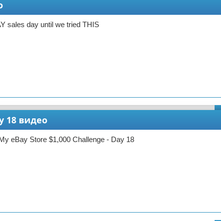
о
 sales day until we tried THIS
ay 18 видео
My eBay Store $1,000 Challenge - Day 18