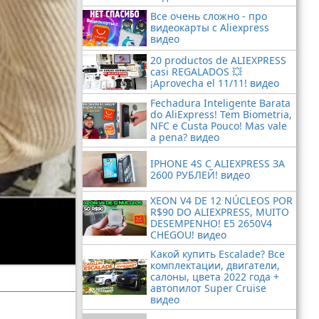
Все очень сложно - про
видеокарты с Aliexpress
видео
20 productos de ALIEXPRESS
casi REGALADOS 💥
¡Aprovecha el 11/11! видео
Fechadura Inteligente Barata
do AliExpress! Tem Biometria,
NFC e Custa Pouco! Mas vale
a pena? видео
IPHONE 4S С ALIEXPRESS ЗА
2600 РУБЛЕЙ! видео
XEON V4 DE 12 NÚCLEOS POR
R$90 DO ALIEXPRESS, MUITO
DESEMPENHO! E5 2650V4
CHEGOU! видео
Какой купить Escalade? Все
комплектации, двигатели,
салоны, цвета 2022 года +
автопилот Super Cruise
видео