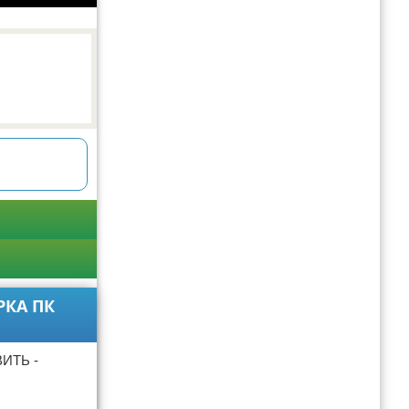
РКА ПК
ИТЬ -