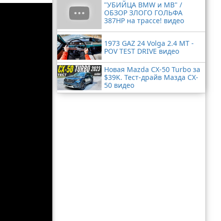
"УБИЙЦА BMW и MB" /
ОБЗОР ЗЛОГО ГОЛЬФА
387HP на трассе! видео
1973 GAZ 24 Volga 2.4 MT -
POV TEST DRIVE видео
Новая Mazda CX-50 Turbo за
$39K. Тест-драйв Мазда CX-
50 видео