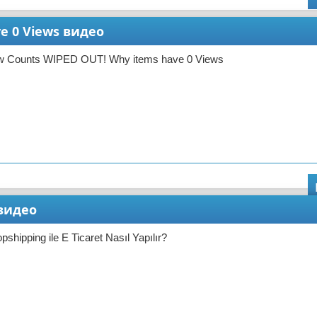
e 0 Views видео
w Counts WIPED OUT! Why items have 0 Views
 видео
hipping ile E Ticaret Nasıl Yapılır?