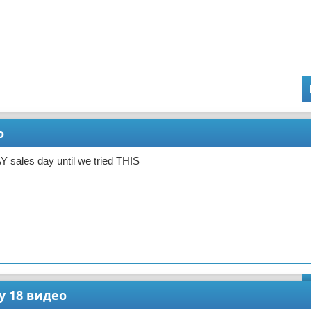
о
 sales day until we tried THIS
ay 18 видео