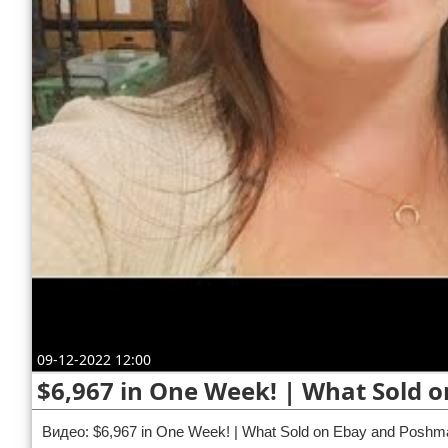
Отказ от ответственности
ДТП
Своими руками
Строительство и ремонт
09-12-2022 12:00
$6,967 in One Week! | What Sold
Видео: $6,967 in One Week! | What Sold on Ebay and Poshm