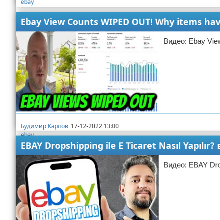
ebay
Ebay View Counts WIPED OUT! Why items hav
Видео: Ebay Vie
Будимир Карпов
17-12-2022 13:00
ebay
EBAY Dropshipping ile E Ticaret Nasıl Yapılır?
Видео: EBAY Drops