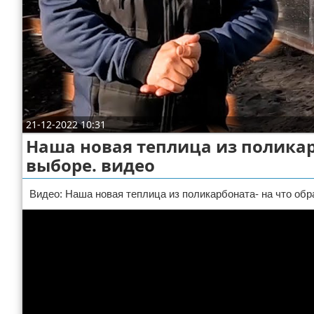
Отказ от ответственности
ДТП
Своими руками
Строительство и ремонт
21-12-2022 10:31
Наша новая теплица из полика
выборе. видео
Видео: Наша новая теплица из поликарбоната- на что об