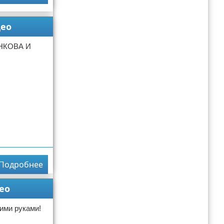
ео
НКОВА И
Подробнее
ео
ими руками!