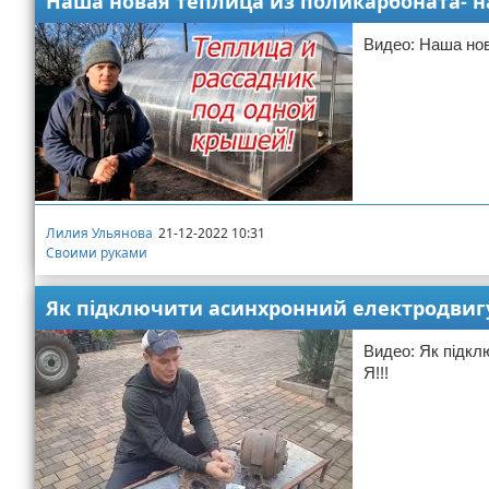
Наша новая теплица из поликарбоната- н
Видео: Наша нов
Лилия Ульянова
21-12-2022 10:31
Своими руками
Як підключити асинхронний електродвигун
Видео: Як підкл
Я!!!