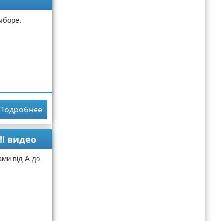
ыборе.
Подробнее
!! видео
ми від А до