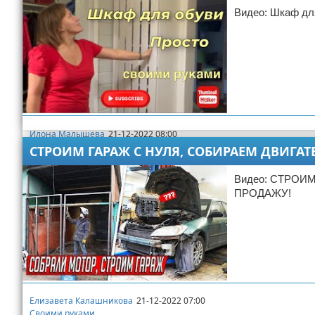
Видео: Шкаф для
Илона Малышева
21-12-2022 08:00
Своими руками
СТРОИМ ГАРАЖ С НУЛЯ, СОБИРАЕМ ДВИГА
Видео: СТРОИ
ПРОДАЖУ!
Елизавета Калашникова
21-12-2022 07:00
Своими руками