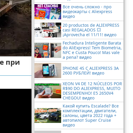
Все очень сложно - про
видеокарты с Aliexpress
видео
20 productos de ALIEXPRESS
casi REGALADOS 💥
¡Aprovecha el 11/11! видео
Fechadura Inteligente Barata
do AliExpress! Tem Biometria,
NFC e Custa Pouco! Mas vale
a pena? видео
е при
IPHONE 4S С ALIEXPRESS ЗА
2600 РУБЛЕЙ! видео
XEON V4 DE 12 NÚCLEOS POR
R$90 DO ALIEXPRESS, MUITO
DESEMPENHO! E5 2650V4
CHEGOU! видео
Какой купить Escalade? Все
комплектации, двигатели,
салоны, цвета 2022 года +
автопилот Super Cruise
видео