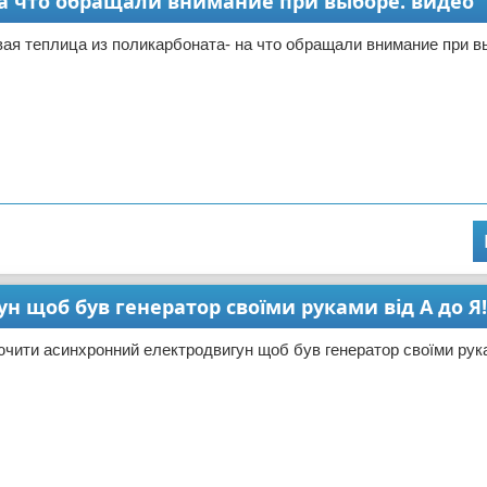
а что обращали внимание при выборе. видео
ая теплица из поликарбоната- на что обращали внимание при в
 щоб був генератор своїми руками від А до Я!
ючити асинхронний електродвигун щоб був генератор своїми рука