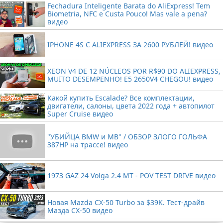
Fechadura Inteligente Barata do AliExpress! Tem
Biometria, NFC e Custa Pouco! Mas vale a pena?
видео
IPHONE 4S С ALIEXPRESS ЗА 2600 РУБЛЕЙ! видео
XEON V4 DE 12 NÚCLEOS POR R$90 DO ALIEXPRESS,
MUITO DESEMPENHO! E5 2650V4 CHEGOU! видео
Какой купить Escalade? Все комплектации,
двигатели, салоны, цвета 2022 года + автопилот
Super Cruise видео
"УБИЙЦА BMW и MB" / ОБЗОР ЗЛОГО ГОЛЬФА
387HP на трассе! видео
1973 GAZ 24 Volga 2.4 MT - POV TEST DRIVE видео
Новая Mazda CX-50 Turbo за $39K. Тест-драйв
Мазда CX-50 видео