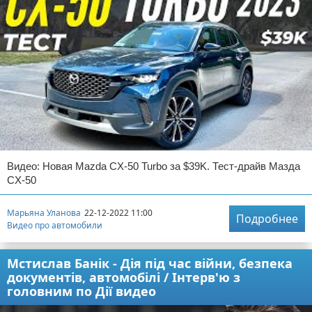
Видео: Новая Mazda CX-50 Turbo за $39K. Тест-драйв Мазда
CX-50
Марьяна Уланова
22-12-2022 11:00
Подробнее
Видео про автомобили
Мстислав Банік - Дія під час війни, безпека
документів, автомобілі / Інтерв'ю з
головним по Дії видео