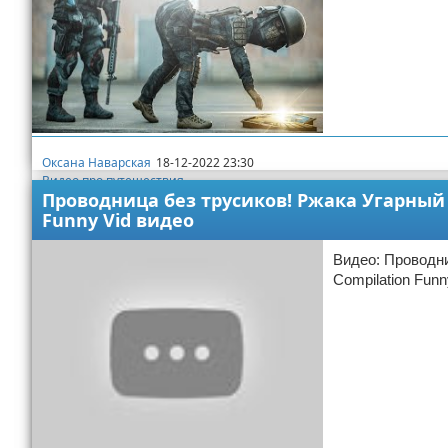
Оксана Наварская
18-12-2022 23:30
Видео про путешествия
Проводница без трусиков! Ржака Угарный п
Funny Vid видео
Видео: Проводни
Compilation Funn