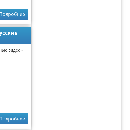
Подробнее
усские
ые видео -
Подробнее