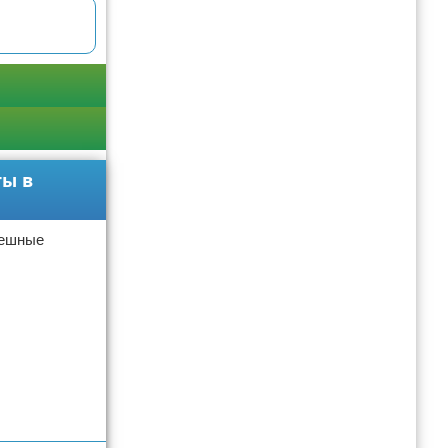
ты в
мешные