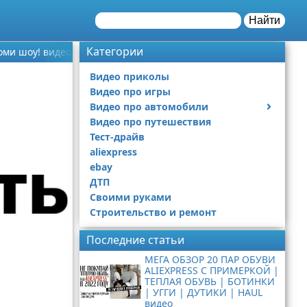
Найти
Категории
ми шоу! видео
Видео приколы
Видео про игры
Видео про автомобили
Видео про путешествия
Ремонт автомобиля
Тест-драйв
aliexpress
ebay
ДТП
Своими руками
Строительство и ремонт
Последние статьи
МЕГА ОБЗОР 20 ПАР ОБУВИ
ALIEXPRESS С ПРИМЕРКОЙ |
ТЕПЛАЯ ОБУВЬ | БОТИНКИ
| УГГИ | ДУТИКИ | HAUL
видео