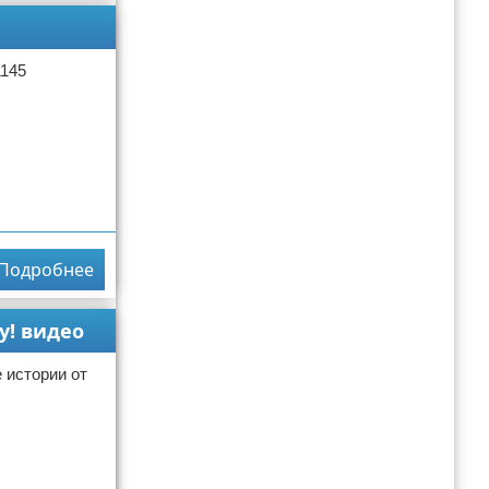
1145
Подробнее
у! видео
истории от