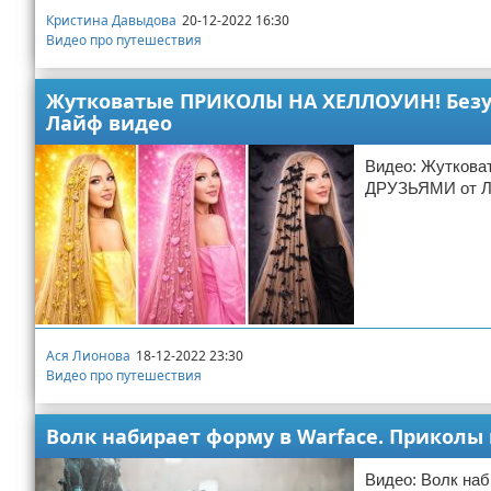
Кристина Давыдова
20-12-2022 16:30
Видео про путешествия
Жутковатые ПРИКОЛЫ НА ХЕЛЛОУИН! Без
Лайф видео
Видео: Жутко
ДРУЗЬЯМИ от Л
Ася Лионова
18-12-2022 23:30
Видео про путешествия
Волк набирает форму в Warface. Приколы 
Видео: Волк наб