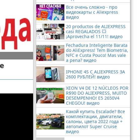
Все очень сложно - про
видеокарты с Aliexpress
видео
20 productos de ALIEXPRESS
casi REGALADOS 💥
¡Aprovecha el 11/11! видео
Fechadura Inteligente Barata
do AliExpress! Tem Biometria,
NFC e Custa Pouco! Mas vale
a pena? видео
е
IPHONE 4S С ALIEXPRESS ЗА
2600 РУБЛЕЙ! видео
XEON V4 DE 12 NÚCLEOS POR
R$90 DO ALIEXPRESS, MUITO
DESEMPENHO! E5 2650V4
CHEGOU! видео
Какой купить Escalade? Все
комплектации, двигатели,
салоны, цвета 2022 года +
автопилот Super Cruise
видео