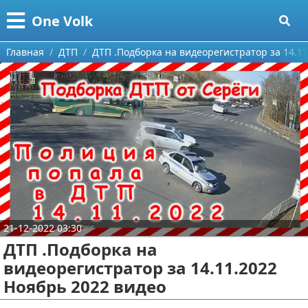
Меню
X
One Volk
Главная
Главная
ДТП
ДТП .Подборка на видеорегистратор за 14.1
Категории
Поиск
Видео приколы
О проекте
Видео про игры
Контакты
Видео про автомобили
Сотрудничество
Видео про путешествия
Ремонт автомобиля
21-12-2022 03:30
Размещение рекламы
Тест-драйв
ДТП .Подборка на
видеорегистратор за 14.11.2022
Для правообладателей
aliexpress
Ноябрь 2022 видео
Условия предоставления информации
ebay