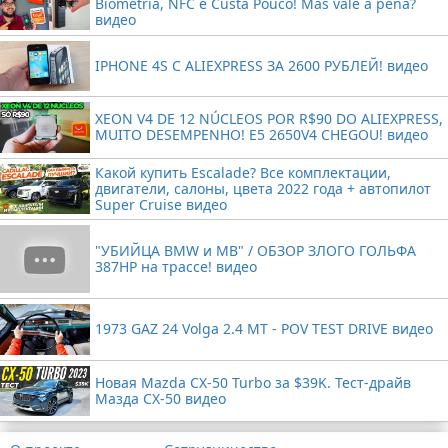
Biometria, NFC e Custa Pouco! Mas vale a pena?
видео
IPHONE 4S С ALIEXPRESS ЗА 2600 РУБЛЕЙ! видео
XEON V4 DE 12 NÚCLEOS POR R$90 DO ALIEXPRESS,
MUITO DESEMPENHO! E5 2650V4 CHEGOU! видео
Какой купить Escalade? Все комплектации,
двигатели, салоны, цвета 2022 года + автопилот
Super Cruise видео
"УБИЙЦА BMW и MB" / ОБЗОР ЗЛОГО ГОЛЬФА
387HP на трассе! видео
1973 GAZ 24 Volga 2.4 MT - POV TEST DRIVE видео
Новая Mazda CX-50 Turbo за $39K. Тест-драйв
Мазда CX-50 видео