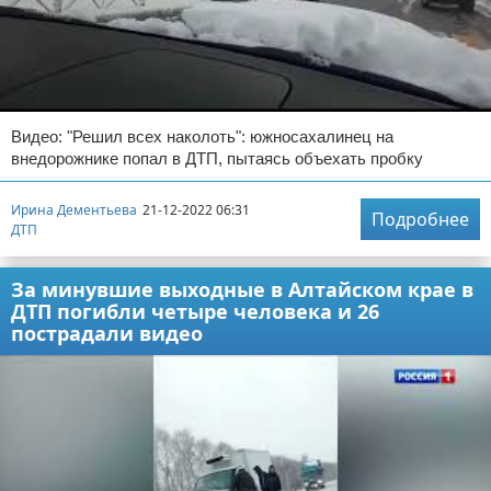
Видео: "Решил всех наколоть": южносахалинец на
внедорожнике попал в ДТП, пытаясь объехать пробку
Ирина Дементьева
21-12-2022 06:31
Подробнее
ДТП
За минувшие выходные в Алтайском крае в
ДТП погибли четыре человека и 26
пострадали видео