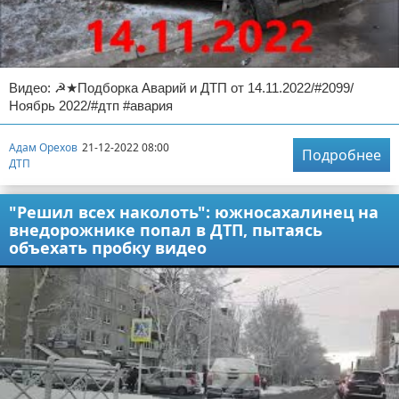
Видео: ☭★Подборка Аварий и ДТП от 14.11.2022/#2099/
Ноябрь 2022/#дтп #авария
Адам Орехов
21-12-2022 08:00
Подробнее
ДТП
"Решил всех наколоть": южносахалинец на
внедорожнике попал в ДТП, пытаясь
объехать пробку видео