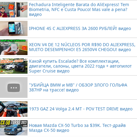
Fechadura Inteligente Barata do AliExpress! Tem
Biometria, NFC e Custa Pouco! Mas vale a pena?
видео
IPHONE 4S С ALIEXPRESS ЗА 2600 РУБЛЕЙ! видео
XEON V4 DE 12 NÚCLEOS POR R$90 DO ALIEXPRESS,
MUITO DESEMPENHO! E5 2650V4 CHEGOU! видео
Какой купить Escalade? Все комплектации,
двигатели, салоны, цвета 2022 года + автопилот
Super Cruise видео
"УБИЙЦА BMW и MB" / ОБЗОР ЗЛОГО ГОЛЬФА
387HP на трассе! видео
1973 GAZ 24 Volga 2.4 MT - POV TEST DRIVE видео
Новая Mazda CX-50 Turbo за $39K. Тест-драйв
Мазда CX-50 видео