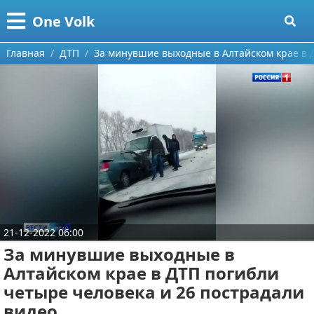
Меню
X
One Volk
Главная
Главная
ДТП
За минувшие выходные в Алтайском крае в 
Категории
Поиск
Видео приколы
О проекте
Видео про игры
Контакты
Видео про автомобили
Сотрудничество
Видео про путешествия
Ремонт автомобиля
21-12-2022 06:00
Размещение рекламы
Тест-драйв
За минувшие выходные в
Алтайском крае в ДТП погибли
Для правообладателей
aliexpress
четыре человека и 26 пострадали
Условия предоставления информации
ebay
видео