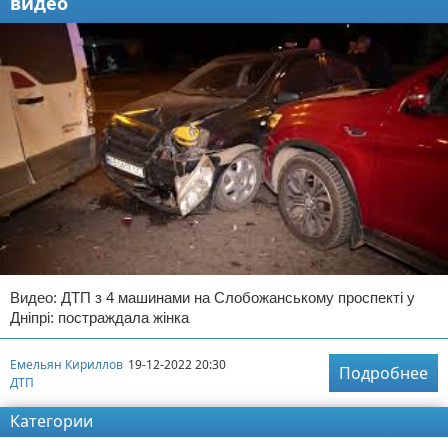
видео
Видео: ДТП з 4 машинами на Слобожанському проспекті у
Дніпрі: постраждала жінка
Емельян Кириллов
19-12-2022 20:30
Подробнее
ДТП
Категории