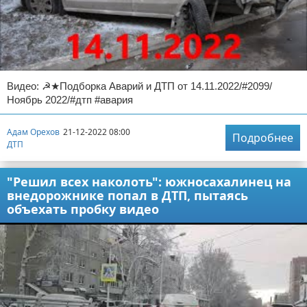
Видео: ☭★Подборка Аварий и ДТП от 14.11.2022/#2099/
Ноябрь 2022/#дтп #авария
Адам Орехов
21-12-2022 08:00
Подробнее
ДТП
"Решил всех наколоть": южносахалинец на
внедорожнике попал в ДТП, пытаясь
объехать пробку видео