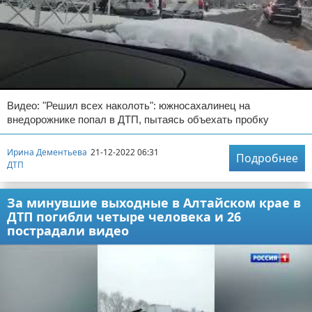
Видео: "Решил всех наколоть": южносахалинец на
внедорожнике попал в ДТП, пытаясь объехать пробку
Ирина Дементьева
21-12-2022 06:31
Подробнее
ДТП
За минувшие выходные в Алтайском крае в
ДТП погибли четыре человека и 26
пострадали видео