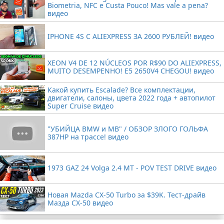
Biometria, NFC e Custa Pouco! Mas vale a pena?
видео
IPHONE 4S С ALIEXPRESS ЗА 2600 РУБЛЕЙ! видео
XEON V4 DE 12 NÚCLEOS POR R$90 DO ALIEXPRESS,
MUITO DESEMPENHO! E5 2650V4 CHEGOU! видео
Какой купить Escalade? Все комплектации,
двигатели, салоны, цвета 2022 года + автопилот
Super Cruise видео
"УБИЙЦА BMW и MB" / ОБЗОР ЗЛОГО ГОЛЬФА
387HP на трассе! видео
1973 GAZ 24 Volga 2.4 MT - POV TEST DRIVE видео
Новая Mazda CX-50 Turbo за $39K. Тест-драйв
Мазда CX-50 видео