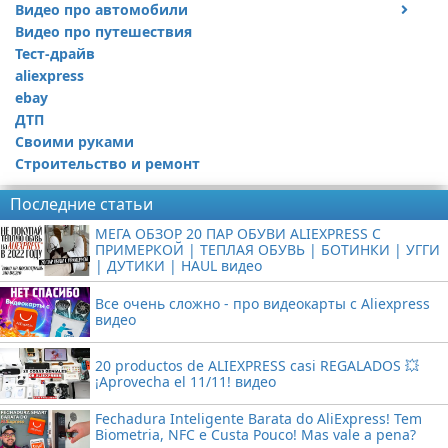
Видео про автомобили
Видео про путешествия
Ремонт автомобиля
Тест-драйв
aliexpress
ebay
ДТП
Своими руками
Строительство и ремонт
Последние статьи
МЕГА ОБЗОР 20 ПАР ОБУВИ ALIEXPRESS С
ПРИМЕРКОЙ | ТЕПЛАЯ ОБУВЬ | БОТИНКИ | УГГИ
| ДУТИКИ | HAUL видео
Все очень сложно - про видеокарты с Aliexpress
видео
20 productos de ALIEXPRESS casi REGALADOS 💥
¡Aprovecha el 11/11! видео
Fechadura Inteligente Barata do AliExpress! Tem
Biometria, NFC e Custa Pouco! Mas vale a pena?