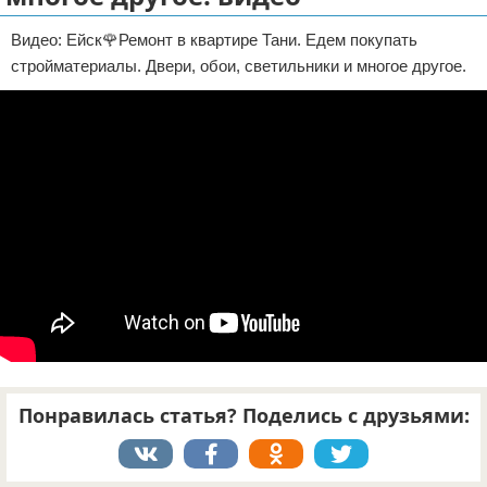
Отказ от ответственности
ДТП
Видео: Ейск🌹Ремонт в квартире Тани. Едем покупать
стройматериалы. Двери, обои, светильники и многое другое.
Своими руками
Строительство и ремонт
Понравилась статья? Поделись с друзьями: