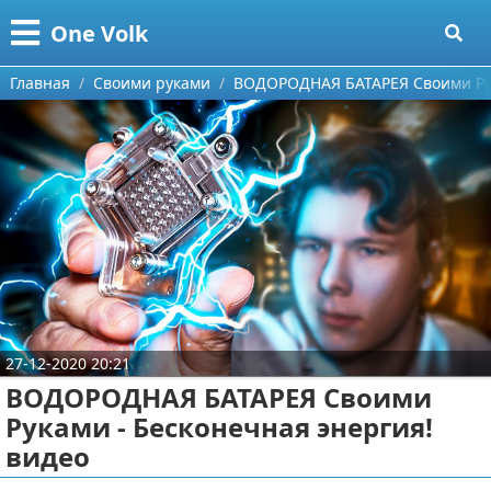
Меню
X
One Volk
Главная
Главная
Своими руками
ВОДОРОДНАЯ БАТАРЕЯ Своими Рук
Категории
Поиск
Видео приколы
О проекте
Видео про игры
Контакты
Видео про автомобили
Сотрудничество
Видео про путешествия
Ремонт автомобиля
27-12-2020 20:21
Размещение рекламы
Тест-драйв
ВОДОРОДНАЯ БАТАРЕЯ Своими
Руками - Бесконечная энергия!
Для правообладателей
aliexpress
видео
Условия предоставления информации
ebay