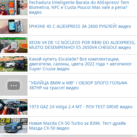
Fechadura Inteligente Barata do AliExpress! Tem
Biometria, NFC e Custa Pouco! Mas vale a pena?
видео
IPHONE 4S С ALIEXPRESS ЗА 2600 РУБЛЕЙ! видео
XEON V4 DE 12 NÚCLEOS POR R$90 DO ALIEXPRESS,
MUITO DESEMPENHO! E5 2650V4 CHEGOU! видео
Какой купить Escalade? Все комплектации,
двигатели, салоны, цвета 2022 года + автопилот
Super Cruise видео
"УБИЙЦА BMW и MB" / ОБЗОР ЗЛОГО ГОЛЬФА
387HP на трассе! видео
1973 GAZ 24 Volga 2.4 MT - POV TEST DRIVE видео
Новая Mazda CX-50 Turbo за $39K. Тест-драйв
Мазда CX-50 видео