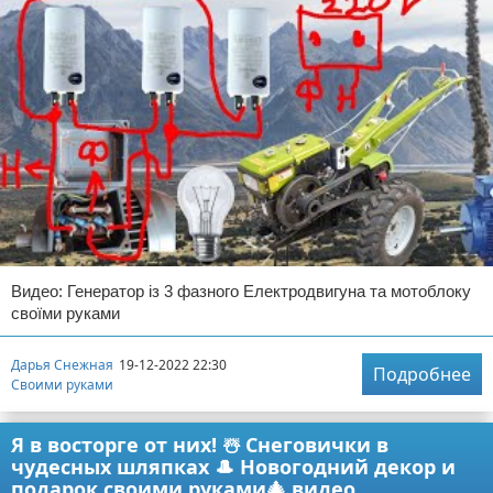
Видео: Генератор із 3 фазного Електродвигуна та мотоблоку
своїми руками
Дарья Снежная
19-12-2022 22:30
Подробнее
Своими руками
Я в восторге от них! ☃️ Снеговички в
чудесных шляпках 🎩 Новогодний декор и
подарок своими руками🎄 видео