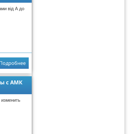
ми від А до
Подробнее
ны с АМК
о изменить