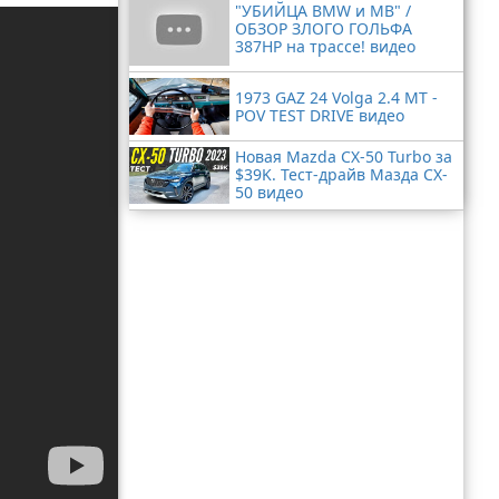
"УБИЙЦА BMW и MB" /
ОБЗОР ЗЛОГО ГОЛЬФА
387HP на трассе! видео
1973 GAZ 24 Volga 2.4 MT -
POV TEST DRIVE видео
Новая Mazda CX-50 Turbo за
$39K. Тест-драйв Мазда CX-
50 видео