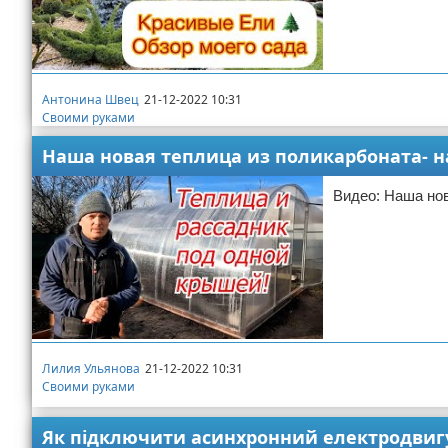
Антонина Швец
21-12-2022 10:31
Своими руками
Наша новая теплица из поликарбоната- н
Видео: Наша нов
Лилия Ульянова
21-12-2022 10:31
Своими руками
Як підключити асинхронний електродвигун