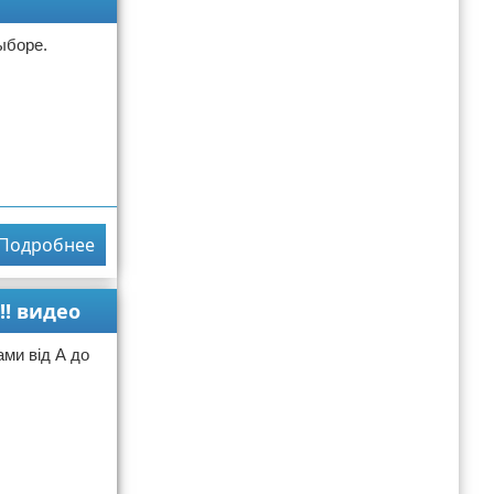
ыборе.
Подробнее
!! видео
ми від А до