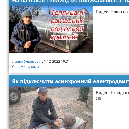
Наша новая теплица из поликарбоната- н
Видео: Наша нов
Лилия Ульянова
21-12-2022 10:31
Своими руками
Як підключити асинхронний електродвигун
Видео: Як підкл
Я!!!