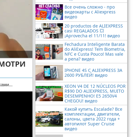
Все очень сложно - про
видеокарты с Aliexpress
видео
20 productos de ALIEXPRESS
casi REGALADOS 💥
¡Aprovecha el 11/11! видео
Fechadura Inteligente Barata
do AliExpress! Tem Biometria,
NFC e Custa Pouco! Mas vale
a pena? видео
СМОТРИ
IPHONE 4S С ALIEXPRESS ЗА
2600 РУБЛЕЙ! видео
ми...
XEON V4 DE 12 NÚCLEOS POR
R$90 DO ALIEXPRESS, MUITO
DESEMPENHO! E5 2650V4
CHEGOU! видео
Какой купить Escalade? Все
комплектации, двигатели,
салоны, цвета 2022 года +
автопилот Super Cruise
видео