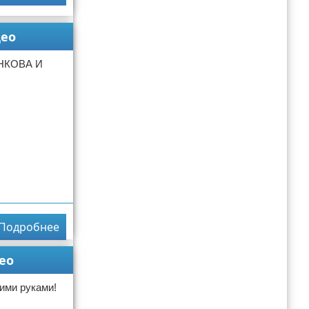
ео
НКОВА И
Подробнее
ео
ими руками!