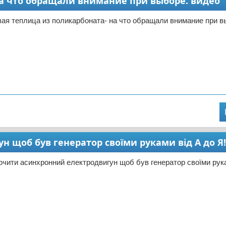
а что обращали внимание при выборе. видео
ая теплица из поликарбоната- на что обращали внимание при в
 щоб був генератор своїми руками від А до Я!
ючити асинхронний електродвигун щоб був генератор своїми рука