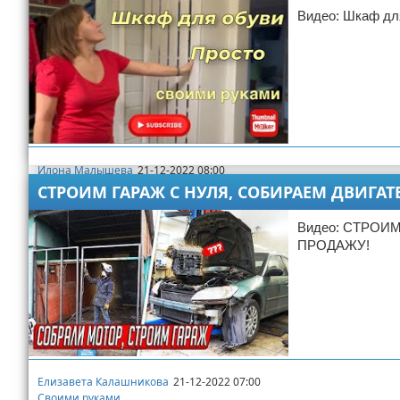
Видео: Шкаф для
Илона Малышева
21-12-2022 08:00
Своими руками
СТРОИМ ГАРАЖ С НУЛЯ, СОБИРАЕМ ДВИГА
Видео: СТРОИ
ПРОДАЖУ!
Елизавета Калашникова
21-12-2022 07:00
Своими руками