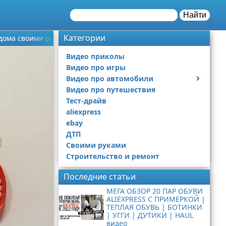
Найти
Категории
ма своими руками... видео
Видео приколы
Видео про игры
Видео про автомобили
Видео про путешествия
Ремонт автомобиля
Тест-драйв
aliexpress
ebay
ДТП
Своими руками
Строительство и ремонт
Последние статьи
МЕГА ОБЗОР 20 ПАР ОБУВИ
ALIEXPRESS С ПРИМЕРКОЙ |
ТЕПЛАЯ ОБУВЬ | БОТИНКИ
| УГГИ | ДУТИКИ | HAUL
видео