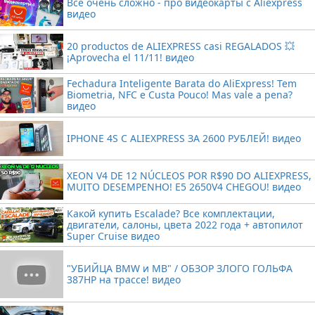
Все очень сложно - про видеокарты с Aliexpress
видео
20 productos de ALIEXPRESS casi REGALADOS 💥
¡Aprovecha el 11/11! видео
Fechadura Inteligente Barata do AliExpress! Tem
Biometria, NFC e Custa Pouco! Mas vale a pena?
видео
IPHONE 4S С ALIEXPRESS ЗА 2600 РУБЛЕЙ! видео
XEON V4 DE 12 NÚCLEOS POR R$90 DO ALIEXPRESS,
MUITO DESEMPENHO! E5 2650V4 CHEGOU! видео
Какой купить Escalade? Все комплектации,
двигатели, салоны, цвета 2022 года + автопилот
Super Cruise видео
"УБИЙЦА BMW и MB" / ОБЗОР ЗЛОГО ГОЛЬФА
387HP на трассе! видео