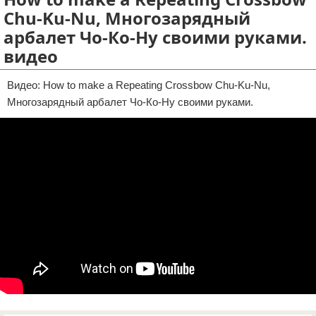
Chu-Ku-Nu, Многозарядный
Отказ от ответственности
ДТП
арбалет Чо-Ко-Ну своими руками.
Своими руками
видео
Строительство и ремонт
Видео: How to make a Repeating Crossbow Chu-Ku-Nu,
Многозарядный арбалет Чо-Ко-Ну своими руками.