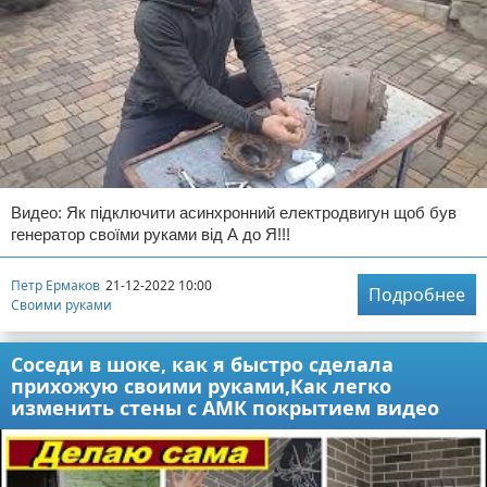
Видео: Як підключити асинхронний електродвигун щоб був
генератор своїми руками від А до Я!!!
Петр Ермаков
21-12-2022 10:00
Подробнее
Своими руками
Соседи в шоке, как я быстро сделала
прихожую своими руками,Как легко
изменить стены с АМК покрытием видео