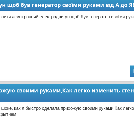
 щоб був генератор своїми руками від А до Я!
ючити асинхронний електродвигун щоб був генератор своїми рука
ихожую своими руками,Как легко изменить сте
 шоке, как я быстро сделала прихожую своими руками,Как легк
крытием