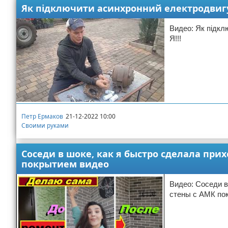
Як підключити асинхронний електродвигун
Видео: Як підкл
Я!!!
Петр Ермаков
21-12-2022 10:00
Своими руками
Соседи в шоке, как я быстро сделала пр
покрытием видео
Видео: Соседи в
стены с АМК по