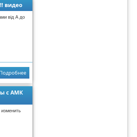
!! видео
ми від А до
Подробнее
ны с АМК
о изменить