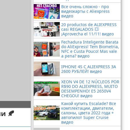
Все очень сложно - про
видеокарты с Aliexpress
видео
20 productos de ALIEXPRESS
casi REGALADOS 💥
¡Aprovecha el 11/11! видео
Fechadura Inteligente Barata
do AliExpress! Tem Biometria,
NFC e Custa Pouco! Mas vale
a pena? видео
IPHONE 4S С ALIEXPRESS ЗА
2600 РУБЛЕЙ! видео
XEON V4 DE 12 NÚCLEOS POR
R$90 DO ALIEXPRESS, MUITO
DESEMPENHO! E5 2650V4
CHEGOU! видео
Какой купить Escalade? Все
комплектации, двигатели,
и 🍂
салоны, цвета 2022 года +
автопилот Super Cruise
видео