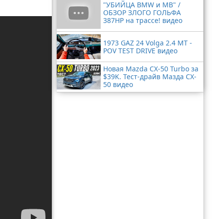
"УБИЙЦА BMW и MB" /
ОБЗОР ЗЛОГО ГОЛЬФА
387HP на трассе! видео
1973 GAZ 24 Volga 2.4 MT -
POV TEST DRIVE видео
Новая Mazda CX-50 Turbo за
$39K. Тест-драйв Мазда CX-
50 видео