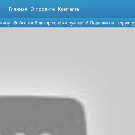
Главная
О проекте
Контакты
 минут 🎃 Осенний декор своими руками 🍂 Подарки на скорую р