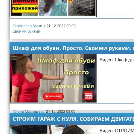
Станислав Галкин
21-12-2022 09:00
Своими руками
Шкаф для обуви. Просто. Своими руками.
Видео: Шкаф для
Илона Малышева
21-12-2022 08:00
Своими руками
СТРОИМ ГАРАЖ С НУЛЯ, СОБИРАЕМ ДВИГА
Видео: СТРОИ