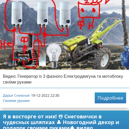
Видео: Генератор із 3 фазного Електродвигуна та мотоблоку
своїми руками
Дарья Снежная
19-12-2022 22:30
Подробнее
Своими руками
Я в восторге от них! ☃️ Снеговички в
чудесных шляпках 🎩 Новогодний декор и
подарок своими руками🎄 видео