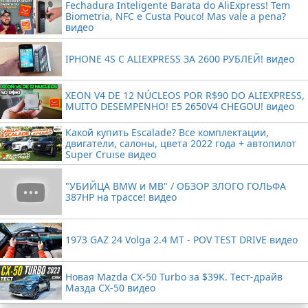
Fechadura Inteligente Barata do AliExpress! Tem
Biometria, NFC e Custa Pouco! Mas vale a pena?
видео
IPHONE 4S С ALIEXPRESS ЗА 2600 РУБЛЕЙ! видео
XEON V4 DE 12 NÚCLEOS POR R$90 DO ALIEXPRESS,
MUITO DESEMPENHO! E5 2650V4 CHEGOU! видео
Какой купить Escalade? Все комплектации,
двигатели, салоны, цвета 2022 года + автопилот
Super Cruise видео
"УБИЙЦА BMW и MB" / ОБЗОР ЗЛОГО ГОЛЬФА
387HP на трассе! видео
1973 GAZ 24 Volga 2.4 MT - POV TEST DRIVE видео
Новая Mazda CX-50 Turbo за $39K. Тест-драйв
Мазда CX-50 видео