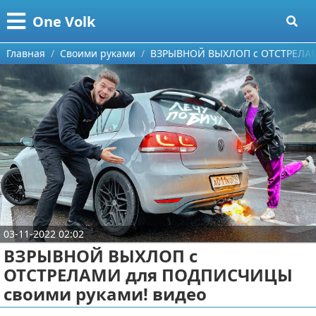
Меню
X
One Volk
Главная
Главная
Своими руками
ВЗРЫВНОЙ ВЫХЛОП с ОТСТРЕЛАМ
Категории
Поиск
Видео приколы
О проекте
Видео про игры
Контакты
Видео про автомобили
Сотрудничество
Видео про путешествия
Ремонт автомобиля
03-11-2022 02:02
Размещение рекламы
Тест-драйв
ВЗРЫВНОЙ ВЫХЛОП с
ОТСТРЕЛАМИ для ПОДПИСЧИЦЫ
Для правообладателей
aliexpress
своими руками! видео
Условия предоставления информации
ebay