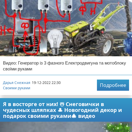
Видео: Генератор із 3 фазного Електродвигуна та мотоблоку
своїми руками
Дарья Снежная
19-12-2022 22:30
Подробнее
Своими руками
Я в восторге от них! ☃️ Снеговички в
чудесных шляпках 🎩 Новогодний декор и
подарок своими руками🎄 видео