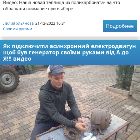
Видео: Наша новая теплица из поликарбоната- на что
обращали внимание при выборе.
Лилия Ульянова
21-12-2022 10:31
Подробнее
Своими руками
Як підключити асинхронний електродвигун
щоб був генератор своїми руками від А до
Я!!! видео