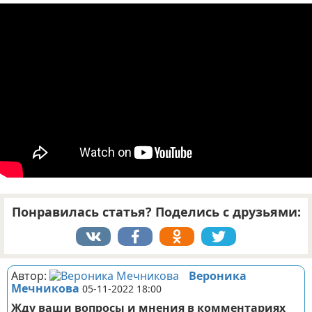
Отказ от ответственности
ДТП
Своими руками
Строительство и ремонт
Понравилась статья? Поделись с друзьями:
Автор:
Вероника
Мечникова
05-11-2022 18:00
Жду ваши вопросы и мнения в комментариях