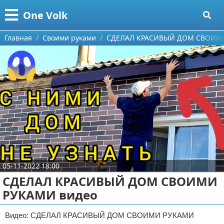
Меню
X
One Volk
Главная
Главная
Своими руками
СДЕЛАЛ КРАСИВЫЙ ДОМ СВОИМИ
Категории
Поиск
Видео приколы
О проекте
Видео про игры
Контакты
Видео про автомобили
Сотрудничество
Видео про путешествия
Ремонт автомобиля
05-11-2022 18:00
Размещение рекламы
Тест-драйв
СДЕЛАЛ КРАСИВЫЙ ДОМ СВОИМИ
РУКАМИ видео
Для правообладателей
aliexpress
Условия предоставления информации
ebay
Видео: СДЕЛАЛ КРАСИВЫЙ ДОМ СВОИМИ РУКАМИ