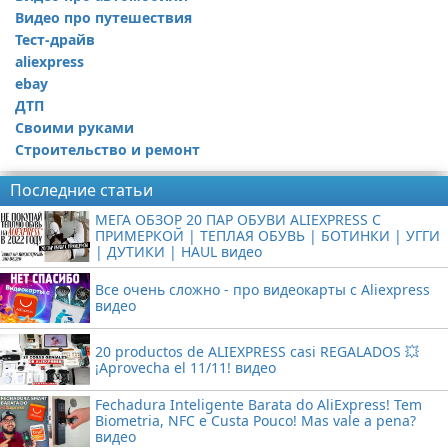
Видео про путешествия
Ремонт автомобиля
Тест-драйв
aliexpress
ebay
ДТП
Своими руками
Строительство и ремонт
Последние статьи
МЕГА ОБЗОР 20 ПАР ОБУВИ ALIEXPRESS С
ПРИМЕРКОЙ | ТЕПЛАЯ ОБУВЬ | БОТИНКИ | УГГИ
| ДУТИКИ | HAUL видео
Все очень сложно - про видеокарты с Aliexpress
видео
20 productos de ALIEXPRESS casi REGALADOS 💥
¡Aprovecha el 11/11! видео
Fechadura Inteligente Barata do AliExpress! Tem
Biometria, NFC e Custa Pouco! Mas vale a pena?
видео