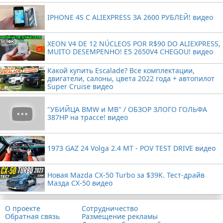
IPHONE 4S С ALIEXPRESS ЗА 2600 РУБЛЕЙ! видео
XEON V4 DE 12 NÚCLEOS POR R$90 DO ALIEXPRESS,
MUITO DESEMPENHO! E5 2650V4 CHEGOU! видео
Какой купить Escalade? Все комплектации,
двигатели, салоны, цвета 2022 года + автопилот
Super Cruise видео
"УБИЙЦА BMW и MB" / ОБЗОР ЗЛОГО ГОЛЬФА
387HP на трассе! видео
1973 GAZ 24 Volga 2.4 MT - POV TEST DRIVE видео
Новая Mazda CX-50 Turbo за $39K. Тест-драйв
Мазда CX-50 видео
О проекте
Сотрудничество
Обратная связь
Размещение рекламы