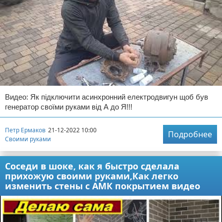
Видео: Як підключити асинхронний електродвигун щоб був
генератор своїми руками від А до Я!!!
Петр Ермаков
21-12-2022 10:00
Подробнее
Своими руками
Соседи в шоке, как я быстро сделала
прихожую своими руками,Как легко
изменить стены с АМК покрытием видео