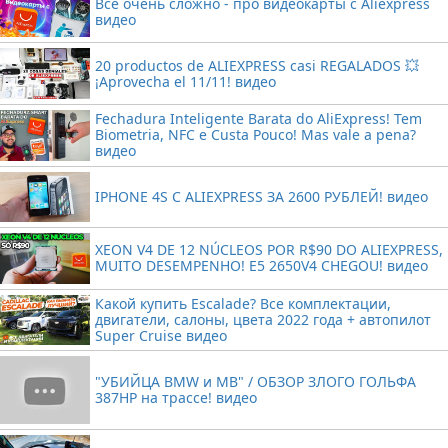
Все очень сложно - про видеокарты с Aliexpress
видео
20 productos de ALIEXPRESS casi REGALADOS 💥
¡Aprovecha el 11/11! видео
Fechadura Inteligente Barata do AliExpress! Tem
Biometria, NFC e Custa Pouco! Mas vale a pena?
видео
IPHONE 4S С ALIEXPRESS ЗА 2600 РУБЛЕЙ! видео
XEON V4 DE 12 NÚCLEOS POR R$90 DO ALIEXPRESS,
MUITO DESEMPENHO! E5 2650V4 CHEGOU! видео
Какой купить Escalade? Все комплектации,
двигатели, салоны, цвета 2022 года + автопилот
Super Cruise видео
"УБИЙЦА BMW и MB" / ОБЗОР ЗЛОГО ГОЛЬФА
387HP на трассе! видео