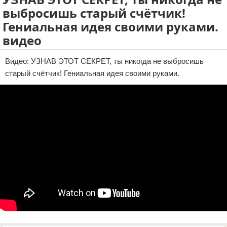
выбросишь старый счётчик!
Отказ от ответственности
ДТП
Гениальная идея своими руками.
Своими руками
видео
Строительство и ремонт
Видео: УЗНАВ ЭТОТ СЕКРЕТ, ты никогда не выбросишь
старый счётчик! Гениальная идея своими руками.