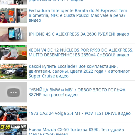
Fechadura Inteligente Barata do AliExpress! Tem
Biometria, NFC e Custa Pouco! Mas vale a pena?
видео
IPHONE 4S С ALIEXPRESS ЗА 2600 РУБЛЕЙ! видео
XEON V4 DE 12 NÚCLEOS POR R$90 DO ALIEXPRESS,
MUITO DESEMPENHO! E5 2650V4 CHEGOU! видео
Какой купить Escalade? Все комплектации,
двигатели, салоны, цвета 2022 года + автопилот
Super Cruise видео
"УБИЙЦА BMW и MB" / ОБЗОР ЗЛОГО ГОЛЬФА
387HP на трассе! видео
1973 GAZ 24 Volga 2.4 MT - POV TEST DRIVE видео
Новая Mazda CX-50 Turbo за $39K. Тест-драйв
Мазда CX-50 видео