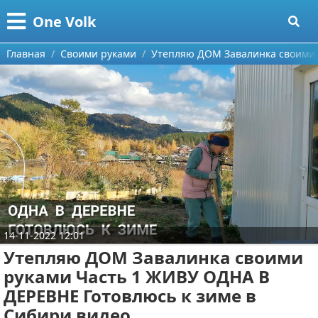
Меню
X
One Volk
Главная
Главная
Своими руками
Утепляю ДОМ Завалинка своими 
Категории
Поиск
Видео приколы
О проекте
Видео про игры
Контакты
Видео про автомобили
Сотрудничество
Видео про путешествия
Ремонт автомобиля
14-11-2022 12:01
Размещение рекламы
Тест-драйв
Утепляю ДОМ Завалинка своими
руками Часть 1 ЖИВУ ОДНА В
Для правообладателей
aliexpress
ДЕРЕВНЕ Готовлюсь к зиме в
Условия предоставления информации
ebay
Сибири видео