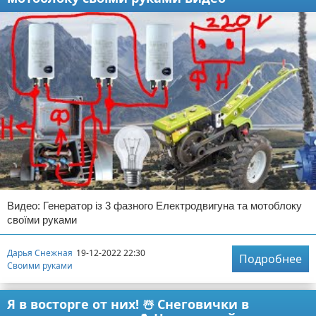
Видео: Генератор із 3 фазного Електродвигуна та мотоблоку
своїми руками
Дарья Снежная
19-12-2022 22:30
Подробнее
Своими руками
Я в восторге от них! ☃️ Снеговички в