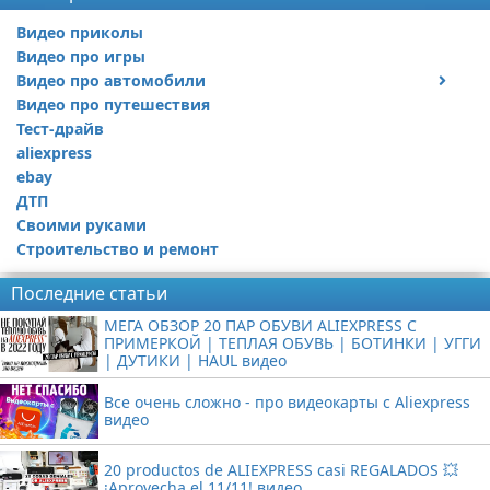
Видео приколы
Видео про игры
Видео про автомобили
Видео про путешествия
Ремонт автомобиля
Тест-драйв
aliexpress
ebay
ДТП
Своими руками
Строительство и ремонт
Последние статьи
МЕГА ОБЗОР 20 ПАР ОБУВИ ALIEXPRESS С
ПРИМЕРКОЙ | ТЕПЛАЯ ОБУВЬ | БОТИНКИ | УГГИ
| ДУТИКИ | HAUL видео
Все очень сложно - про видеокарты с Aliexpress
видео
20 productos de ALIEXPRESS casi REGALADOS 💥
¡Aprovecha el 11/11! видео