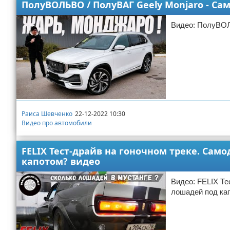
ПолуВОЛЬВО / ПолуВАГ Geely Monjaro - С
Видео: ПолуВОЛ
Раиса Шевченко
22-12-2022 10:30
Видео про автомобили
FELIX Тест-драйв на гоночном треке. Са
капотом? видео
Видео: FELIX Те
лошадей под ка