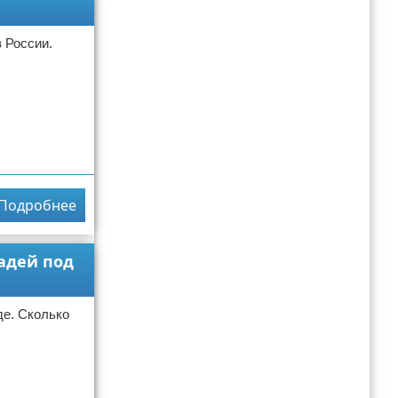
 России.
Подробнее
адей под
де. Сколько