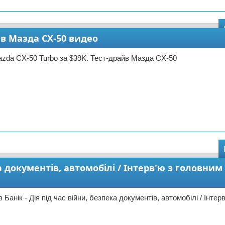
йв Мазда CX-50 видео
zda CX-50 Turbo за $39K. Тест-драйв Мазда CX-50
а документів, автомобілі / Інтерв'ю з головним 
Банік - Дія під час війни, безпека документів, автомобілі / Інтер