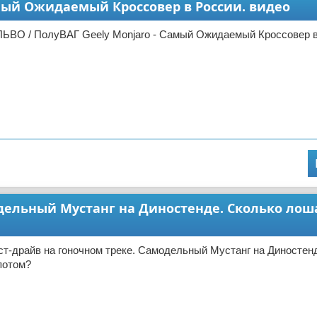
амый Ожидаемый Кроссовер в России. видео
ЬВО / ПолуВАГ Geely Monjaro - Самый Ожидаемый Кроссовер в
модельный Мустанг на Диностенде. Сколько лош
ст-драйв на гоночном треке. Самодельный Мустанг на Диностен
потом?