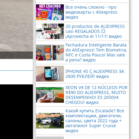
Все очень сложно - про
видеокарты с Aliexpress
видео
20 productos de ALIEXPRESS
casi REGALADOS 💥
¡Aprovecha el 11/11! видео
Fechadura Inteligente Barata
do AliExpress! Tem Biometria,
NFC e Custa Pouco! Mas vale
a pena? видео
IPHONE 4S С ALIEXPRESS ЗА
2600 РУБЛЕЙ! видео
XEON V4 DE 12 NÚCLEOS POR
R$90 DO ALIEXPRESS, MUITO
DESEMPENHO! E5 2650V4
CHEGOU! видео
Какой купить Escalade? Все
комплектации, двигатели,
салоны, цвета 2022 года +
автопилот Super Cruise
видео