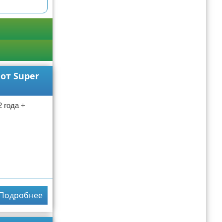
от Super
 года +
Подробнее