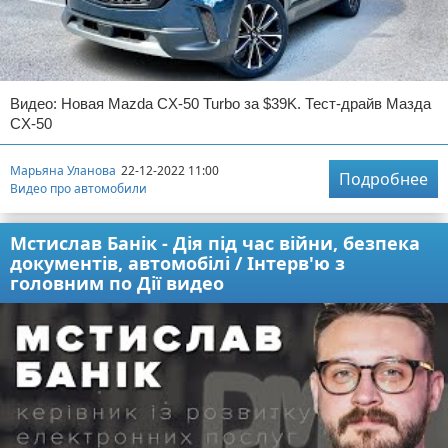
Видео: Новая Mazda CX-50 Turbo за $39K. Тест-драйв Мазда
CX-50
Марьяна Уланова
22-12-2022 11:00
Подробнее
Видео про автомобили
Мстислав Банік - Дія під час війни, безпека
документів, автомобілі / Інтерв'ю з
головним по Дії видео