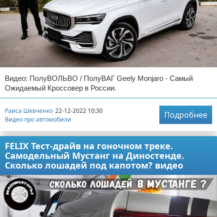
Видео: ПолуВОЛЬВО / ПолуВАГ Geely Monjaro - Самый
Ожидаемый Кроссовер в России.
Раиса Шевченко
22-12-2022 10:30
Подробнее
Видео про автомобили
FELIX Тест-драйв на гоночном треке.
Самодельный Мустанг на Диностенде.
Сколько лошадей под капотом? видео