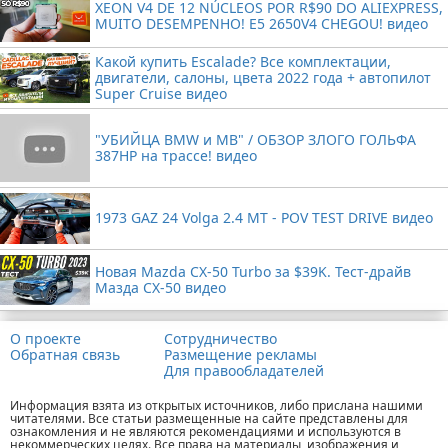
XEON V4 DE 12 NÚCLEOS POR R$90 DO ALIEXPRESS,
MUITO DESEMPENHO! E5 2650V4 CHEGOU! видео
Какой купить Escalade? Все комплектации,
двигатели, салоны, цвета 2022 года + автопилот
Super Cruise видео
"УБИЙЦА BMW и MB" / ОБЗОР ЗЛОГО ГОЛЬФА
387HP на трассе! видео
1973 GAZ 24 Volga 2.4 MT - POV TEST DRIVE видео
Новая Mazda CX-50 Turbo за $39K. Тест-драйв
Мазда CX-50 видео
О проекте
Сотрудничество
Обратная связь
Размещение рекламы
Для правообладателей
Информация взята из открытых источников, либо прислана нашими
читателями. Все статьи размещенные на сайте представлены для
ознакомления и не являются рекомендациями и используются в
некоммерческих целях. Все права на материалы, изображения и