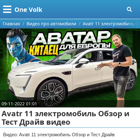
Меню
X
One Volk
Главная
Главная
Видео про автомобили
Avatr 11 электромобиль О
Категории
Поиск
Видео приколы
О проекте
Видео про игры
Контакты
Видео про автомобили
Сотрудничество
Видео про путешествия
Ремонт автомобиля
09-11-2022 01:01
Размещение рекламы
Тест-драйв
Avatr 11 электромобиль Обзор и
Тест Драйв видео
Для правообладателей
aliexpress
Условия предоставления информации
ebay
Видео: Avatr 11 электромобиль Обзор и Тест Драйв