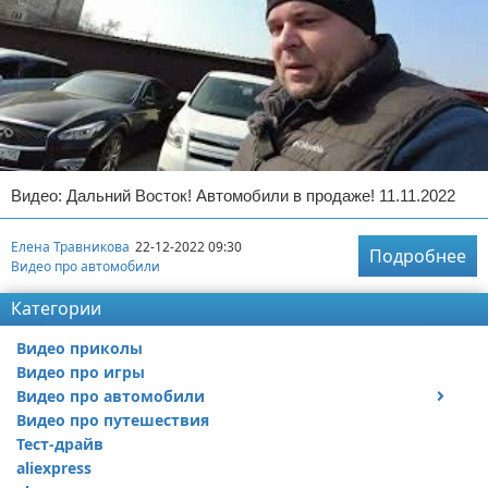
Видео: Дальний Восток! Автомобили в продаже! 11.11.2022
Елена Травникова
22-12-2022 09:30
Подробнее
Видео про автомобили
Категории
Видео приколы
Видео про игры
Видео про автомобили
Видео про путешествия
Ремонт автомобиля
Тест-драйв
aliexpress