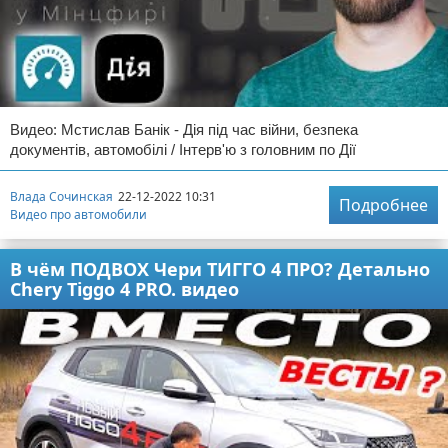
Видео: Мстислав Банік - Дія під час війни, безпека
документів, автомобілі / Інтерв'ю з головним по Дії
Влада Сочинская
22-12-2022 10:31
Подробнее
Видео про автомобили
В чём ПОДВОХ Чери ТИГГО 4 ПРО? Детально
Chery Tiggo 4 PRO. видео