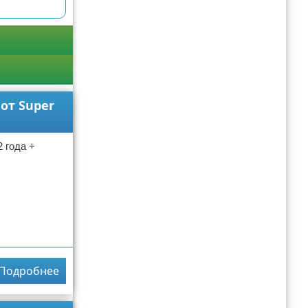
от Super
 года +
Подробнее