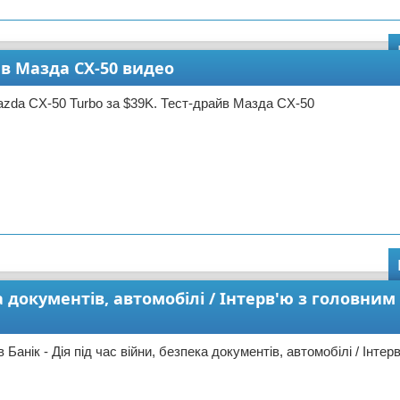
йв Мазда CX-50 видео
zda CX-50 Turbo за $39K. Тест-драйв Мазда CX-50
а документів, автомобілі / Інтерв'ю з головним 
Банік - Дія під час війни, безпека документів, автомобілі / Інтер