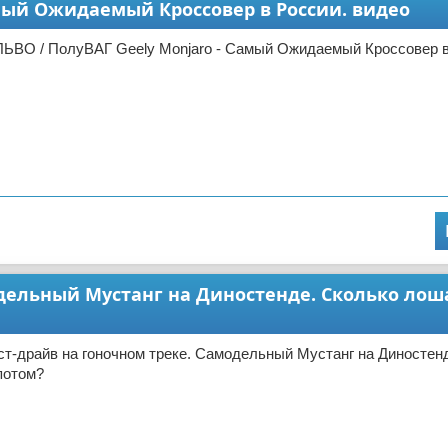
амый Ожидаемый Кроссовер в России. видео
ЬВО / ПолуВАГ Geely Monjaro - Самый Ожидаемый Кроссовер в
модельный Мустанг на Диностенде. Сколько лош
ст-драйв на гоночном треке. Самодельный Мустанг на Диностен
потом?