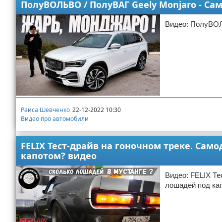
ПолуВОЛЬВО / ПолуВАГ Geely Monjaro - С
Видео: ПолуВОЛ
Раиса Шевченко
22-12-2022 10:30
Видео про автомобили
FELIX Тест-драйв на гоночном треке. Са
капотом? видео
Видео: FELIX Те
лошадей под ка