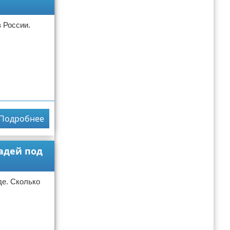
 России.
Подробнее
адей под
де. Сколько