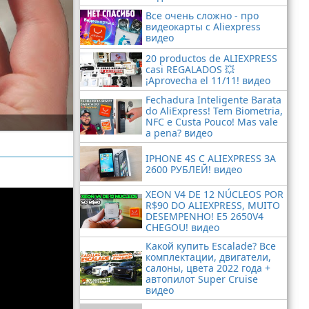
Все очень сложно - про
видеокарты с Aliexpress
видео
20 productos de ALIEXPRESS
casi REGALADOS 💥
¡Aprovecha el 11/11! видео
Fechadura Inteligente Barata
do AliExpress! Tem Biometria,
NFC e Custa Pouco! Mas vale
a pena? видео
IPHONE 4S С ALIEXPRESS ЗА
2600 РУБЛЕЙ! видео
XEON V4 DE 12 NÚCLEOS POR
R$90 DO ALIEXPRESS, MUITO
DESEMPENHO! E5 2650V4
CHEGOU! видео
Какой купить Escalade? Все
комплектации, двигатели,
салоны, цвета 2022 года +
автопилот Super Cruise
видео