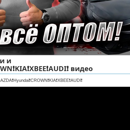
и и
N❗KIA❗XBEE❗AUDI❗ видео
❗MAZDA❗Hyundai❗CROWN❗KIA❗XBEE❗AUDI❗