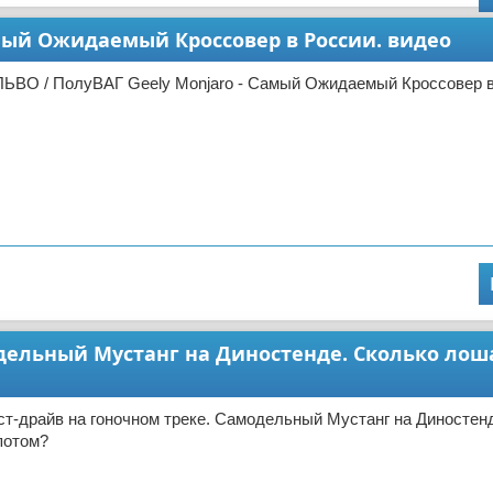
амый Ожидаемый Кроссовер в России. видео
ЬВО / ПолуВАГ Geely Monjaro - Самый Ожидаемый Кроссовер в
модельный Мустанг на Диностенде. Сколько лош
ст-драйв на гоночном треке. Самодельный Мустанг на Диностен
потом?