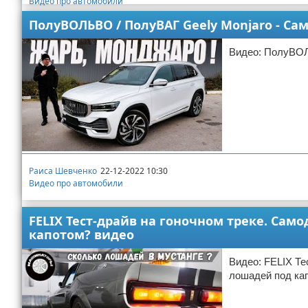
Видео про автомобили
ПолуВОЛЬВО / ПолуВАГ Geely Monjaro - С
Видео: ПолуВОЛ
Раиса Шевченко
22-12-2022 10:30
Видео про автомобили
FELIX Тест-драйв на гоночном треке. Са
капотом? видео
Видео: FELIX Те
лошадей под ка