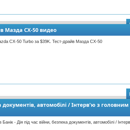
йв Мазда CX-50 видео
zda CX-50 Turbo за $39K. Тест-драйв Мазда CX-50
а документів, автомобілі / Інтерв'ю з головним 
Банік - Дія під час війни, безпека документів, автомобілі / Інтер