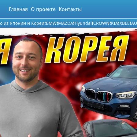
Главная
О проекте
Контакты
о из Японии и Кореи❗BMW❗MAZDA❗Hyundai❗CROWN❗KIA❗XBEE❗AU