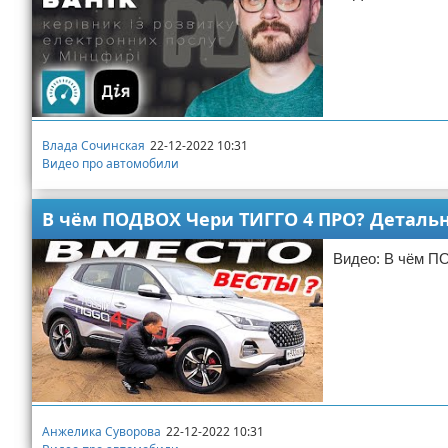
Влада Сочинская
22-12-2022 10:31
Видео про автомобили
В чём ПОДВОХ Чери ТИГГО 4 ПРО? Детально
Видео: В чём П
Анжелика Суворова
22-12-2022 10:31