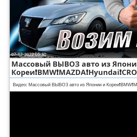
Отказ от ответственности
ДТП
Своими руками
Строительство и ремонт
07-12-2022 05:30
Массовый ВЫВОЗ авто из Япони
Кореи❗BMW❗MAZDA❗Hyundai❗CROW
Видео: Массовый ВЫВОЗ авто из Японии и Кореи❗BMW