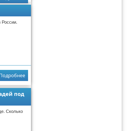
 России.
Подробнее
адей под
де. Сколько