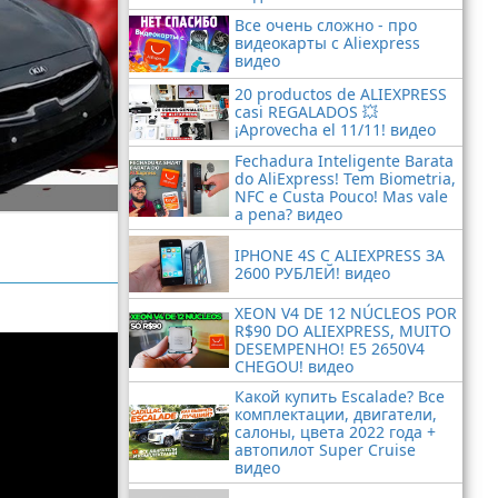
Все очень сложно - про
видеокарты с Aliexpress
видео
20 productos de ALIEXPRESS
casi REGALADOS 💥
¡Aprovecha el 11/11! видео
Fechadura Inteligente Barata
do AliExpress! Tem Biometria,
NFC e Custa Pouco! Mas vale
a pena? видео
IPHONE 4S С ALIEXPRESS ЗА
2600 РУБЛЕЙ! видео
XEON V4 DE 12 NÚCLEOS POR
R$90 DO ALIEXPRESS, MUITO
DESEMPENHO! E5 2650V4
CHEGOU! видео
Какой купить Escalade? Все
комплектации, двигатели,
салоны, цвета 2022 года +
автопилот Super Cruise
видео