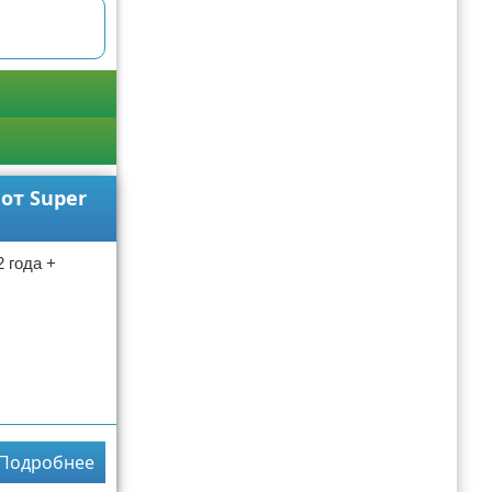
от Super
 года +
Подробнее