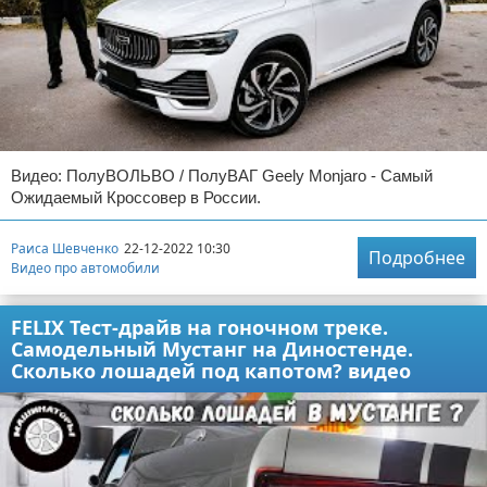
Видео: ПолуВОЛЬВО / ПолуВАГ Geely Monjaro - Самый
Ожидаемый Кроссовер в России.
Раиса Шевченко
22-12-2022 10:30
Подробнее
Видео про автомобили
FELIX Тест-драйв на гоночном треке.
Самодельный Мустанг на Диностенде.
Сколько лошадей под капотом? видео