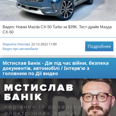
Видео: Новая Mazda CX-50 Turbo за $39K. Тест-драйв Мазда
CX-50
Марьяна Уланова
22-12-2022 11:00
Подробнее
Видео про автомобили
Мстислав Банік - Дія під час війни, безпека
документів, автомобілі / Інтерв'ю з
головним по Дії видео