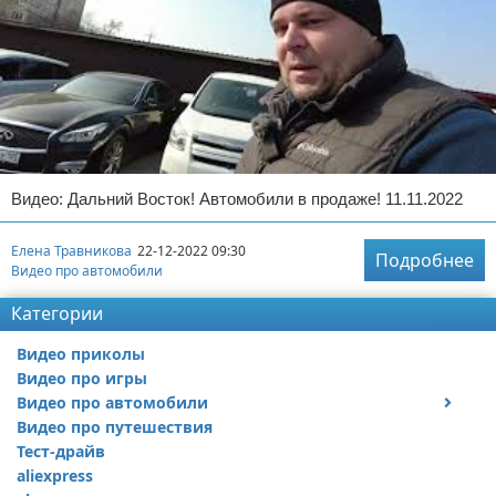
Видео: Дальний Восток! Автомобили в продаже! 11.11.2022
Елена Травникова
22-12-2022 09:30
Подробнее
Видео про автомобили
Категории
Видео приколы
Видео про игры
Видео про автомобили
Видео про путешествия
Ремонт автомобиля
Тест-драйв
aliexpress