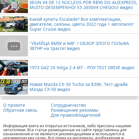
XEON V4 DE 12 NÚCLEOS POR R$90 DO ALIEXPRESS,
MUITO DESEMPENHO! E5 2650V4 CHEGOU! видео
Какой купить Escalade? Все комплектации,
двигатели, салоны, цвета 2022 года + автопилот
Super Cruise видео
"УБИЙЦА BMW и MB" / ОБЗОР ЗЛОГО ГОЛЬФА
387HP на трассе! видео
1973 GAZ 24 Volga 2.4 MT - POV TEST DRIVE видео
Новая Mazda CX-50 Turbo за $39K. Тест-драйв
Мазда CX-50 видео
О проекте
Сотрудничество
Обратная связь
Размещение рекламы
Для правообладателей
Информация взята из открытых источников, либо прислана нашими
читателями. Все статьи размещенные на сайте представлены для
ознакомления и не являются рекомендациями и используются в
некоммерческих целях. Все права на материалы, изображения и