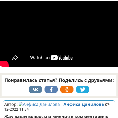
Отказ от ответственности
ДТП
Своими руками
Строительство и ремонт
Понравилась статья? Поделись с друзьями:
Автор:
Анфиса Данилова
07-
12-2022 11:34
Жду ваши вопросы и мнения в комментариях