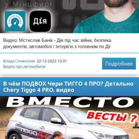
Видео: Мстислав Банік - Дія під час війни, безпека
документів, автомобілі / Інтерв'ю з головним по Дії
Влада Сочинская
22-12-2022 10:31
Подробнее
Видео про автомобили
В чём ПОДВОХ Чери ТИГГО 4 ПРО? Детально
Chery Tiggo 4 PRO. видео