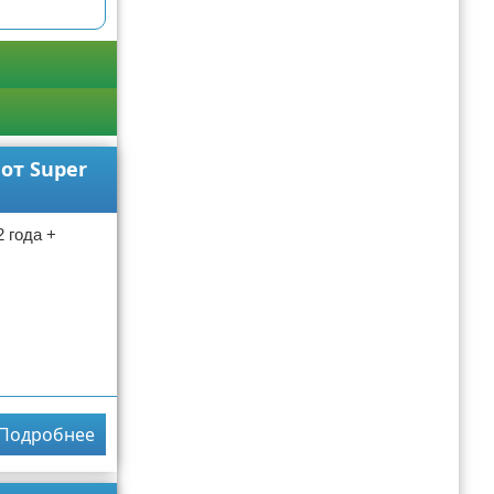
от Super
 года +
Подробнее