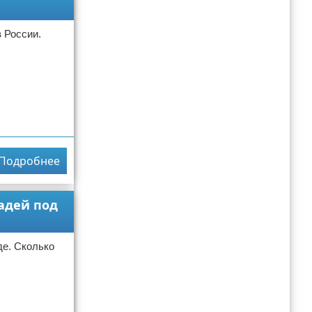
 России.
Подробнее
адей под
де. Сколько