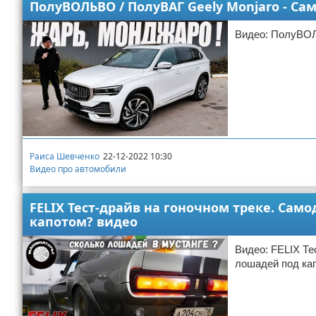
ПолуВОЛЬВО / ПолуВАГ Geely Monjaro - С
Видео: ПолуВОЛ
Раиса Шевченко
22-12-2022 10:30
Видео про автомобили
FELIX Тест-драйв на гоночном треке. Са
капотом? видео
Видео: FELIX Те
лошадей под ка