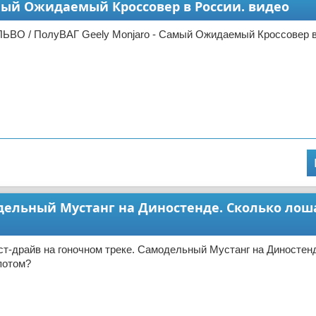
амый Ожидаемый Кроссовер в России. видео
ЬВО / ПолуВАГ Geely Monjaro - Самый Ожидаемый Кроссовер в
модельный Мустанг на Диностенде. Сколько лош
ст-драйв на гоночном треке. Самодельный Мустанг на Диностен
потом?