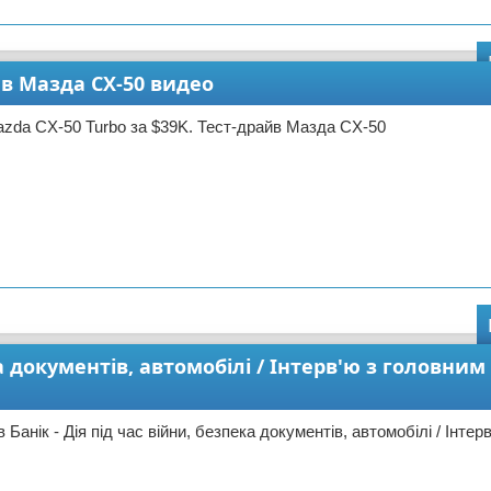
йв Мазда CX-50 видео
zda CX-50 Turbo за $39K. Тест-драйв Мазда CX-50
а документів, автомобілі / Інтерв'ю з головним 
Банік - Дія під час війни, безпека документів, автомобілі / Інтер