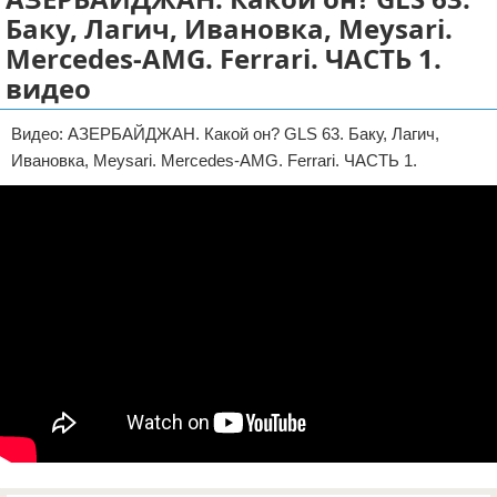
Баку, Лагич, Ивановка, Meysari.
Отказ от ответственности
ДТП
Mercedes-AMG. Ferrari. ЧАСТЬ 1.
Своими руками
видео
Строительство и ремонт
Видео: АЗЕРБАЙДЖАН. Какой он? GLS 63. Баку, Лагич,
Ивановка, Meysari. Mercedes-AMG. Ferrari. ЧАСТЬ 1.