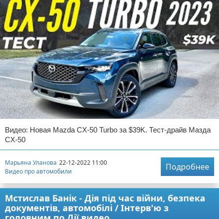
Видео: Новая Mazda CX-50 Turbo за $39K. Тест-драйв Мазда
CX-50
Марьяна Уланова
22-12-2022 11:00
Подробнее
Видео про автомобили
Мстислав Банік - Дія під час війни, безпека
документів, автомобілі / Інтерв'ю з
головним по Дії видео