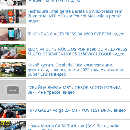
¡Aprovecha el 11/11! видео
Fechadura Inteligente Barata do AliExpress! Tem
Biometria, NFC e Custa Pouco! Mas vale a pena?
видео
IPHONE 4S С ALIEXPRESS ЗА 2600 РУБЛЕЙ! видео
XEON V4 DE 12 NÚCLEOS POR R$90 DO ALIEXPRESS,
MUITO DESEMPENHO! E5 2650V4 CHEGOU! видео
Какой купить Escalade? Все комплектации,
двигатели, салоны, цвета 2022 года + автопилот
Super Cruise видео
"УБИЙЦА BMW и MB" / ОБЗОР ЗЛОГО ГОЛЬФА
387HP на трассе! видео
1973 GAZ 24 Volga 2.4 MT - POV TEST DRIVE видео
Новая Mazda CX-50 Turbo за $39K. Тест-драйв