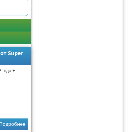
от Super
 года +
Подробнее