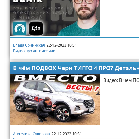
Влада Сочинская
22-12-2022 10:31
Видео про автомобили
В чём ПОДВОХ Чери ТИГГО 4 ПРО? Детально
Видео: В чём П
Анжелика Суворова
22-12-2022 10:31