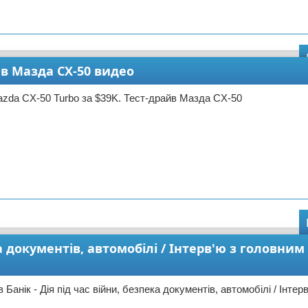
йв Мазда CX-50 видео
zda CX-50 Turbo за $39K. Тест-драйв Мазда CX-50
а документів, автомобілі / Інтерв'ю з головним 
Банік - Дія під час війни, безпека документів, автомобілі / Інтер