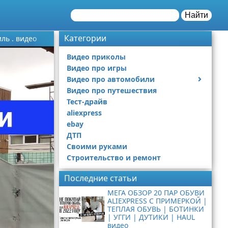
Найти
Категории
ль . видео
Видео приколы
Видео про игры
Видео про автомобили
Видео про путешествия
Ремонт автомобиля
Тест-драйв
aliexpress
ebay
ДТП
Своими руками
Строительство и ремонт
Последние статьи
МЕГА ОБЗОР 20 ПАР ОБУВИ
ALIEXPRESS С ПРИМЕРКОЙ |
ТЕПЛАЯ ОБУВЬ | БОТИНКИ
| УГГИ | ДУТИКИ | HAUL
видео