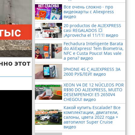
Все очень сложно - про
видеокарты с Aliexpress
видео
20 productos de ALIEXPRESS
casi REGALADOS 💥
¡Aprovecha el 11/11! видео
Fechadura Inteligente Barata
do AliExpress! Tem Biometria,
NFC e Custa Pouco! Mas vale
a pena? видео
нно этот
IPHONE 4S С ALIEXPRESS ЗА
2600 РУБЛЕЙ! видео
XEON V4 DE 12 NÚCLEOS POR
R$90 DO ALIEXPRESS, MUITO
DESEMPENHO! E5 2650V4
CHEGOU! видео
Какой купить Escalade? Все
комплектации, двигатели,
салоны, цвета 2022 года +
автопилот Super Cruise
видео