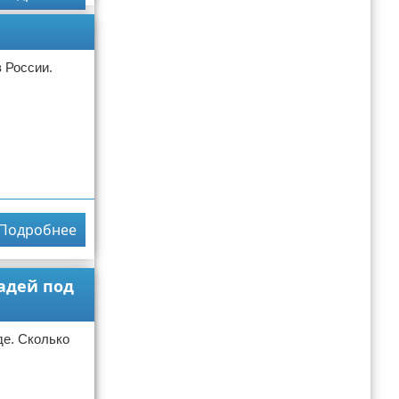
 России.
Подробнее
адей под
де. Сколько