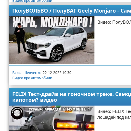
Видео про автомобили
ПолуВОЛЬВО / ПолуВАГ Geely Monjaro - С
Видео: ПолуВОЛ
Раиса Шевченко
22-12-2022 10:30
Видео про автомобили
FELIX Тест-драйв на гоночном треке. Са
капотом? видео
Видео: FELIX Те
лошадей под ка