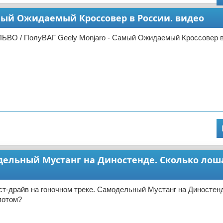
амый Ожидаемый Кроссовер в России. видео
ЬВО / ПолуВАГ Geely Monjaro - Самый Ожидаемый Кроссовер в
модельный Мустанг на Диностенде. Сколько лош
ст-драйв на гоночном треке. Самодельный Мустанг на Диностен
потом?