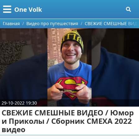
Меню
X
One Volk
Главная
Главная
Видео про путешествия
СВЕЖИЕ СМЕШНЫЕ ВИДЕО 
Категории
Поиск
Видео приколы
О проекте
Видео про игры
Контакты
Видео про автомобили
Сотрудничество
Видео про путешествия
Ремонт автомобиля
29-10-2022 19:30
Размещение рекламы
Тест-драйв
СВЕЖИЕ СМЕШНЫЕ ВИДЕО / Юмор
и Приколы / Сборник СМЕХА 2022
Для правообладателей
aliexpress
видео
Условия предоставления информации
ebay