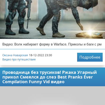
Видео: Волк набирает форму в Warface. Приколы и баги с рм
Оксана Наварская
18-12-2022 23:30
Подробнее
Видео про путешествия
Проводница без трусиков! Ржака Угарный
прикол Смеялся до слез Best Pranks Ever
Compilation Funny Vid видео