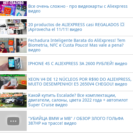
Все очень сложно - про видеокарты с Aliexpress
видео
20 productos de ALIEXPRESS casi REGALADOS 💥
¡Aprovecha el 11/11! видео
Fechadura Inteligente Barata do AliExpress! Tem
Biometria, NFC e Custa Pouco! Mas vale a pena?
видео
IPHONE 4S С ALIEXPRESS ЗА 2600 РУБЛЕЙ! видео
XEON V4 DE 12 NÚCLEOS POR R$90 DO ALIEXPRESS,
MUITO DESEMPENHO! E5 2650V4 CHEGOU! видео
Какой купить Escalade? Все комплектации,
двигатели, салоны, цвета 2022 года + автопилот
Super Cruise видео
"УБИЙЦА BMW и MB" / ОБЗОР ЗЛОГО ГОЛЬФА
387HP на трассе! видео