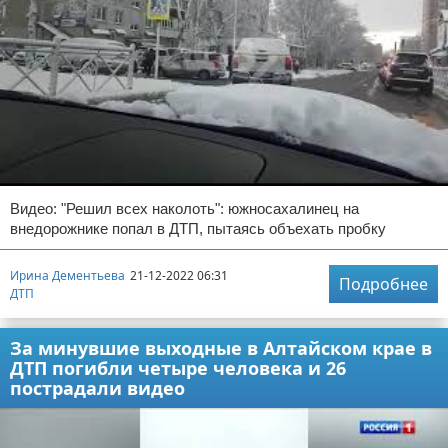
Видео: "Решил всех наколоть": южносахалинец на
внедорожнике попал в ДТП, пытаясь объехать пробку
Ирина Дементьева
21-12-2022 06:31
Подробнее
ДТП
За минувшие выходные в Алтайском крае в
ДТП погибли четыре человека и 26
пострадали видео