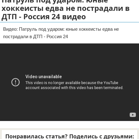
хоккеисты едва не пострадали в
Отказ от ответственности
ДТП
ДТП - Россия 24 видео
Своими руками
Видео: Патруль под ударом: юные хоккеисты едва не
Строительство и ремонт
пострадали в ДТП - Россия 24
Понравилась статья? Поделись с друзьями: