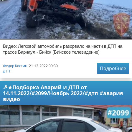
Видео: Легковой автомобиль разорвало на части в ДТП на
трассе Барнаул - Бийск (Бийское телевидение)
Федор Костин
21-12-2022 09:30
Подробнее
ДТП
☭★Подборка Аварий и ДТП от
14.11.2022/#2099/Ноябрь 2022/#дтп #авария
видео