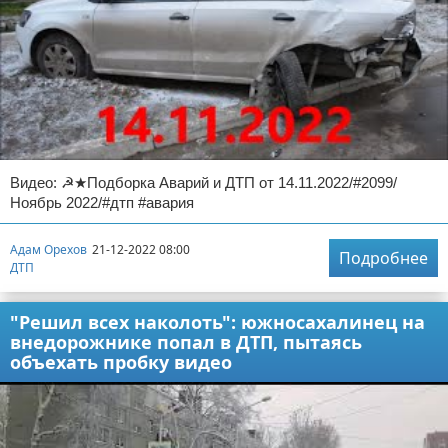
Видео: ☭★Подборка Аварий и ДТП от 14.11.2022/#2099/
Ноябрь 2022/#дтп #авария
Адам Орехов
21-12-2022 08:00
Подробнее
ДТП
"Решил всех наколоть": южносахалинец на
внедорожнике попал в ДТП, пытаясь
объехать пробку видео