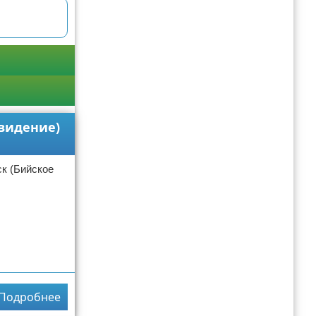
евидение)
ск (Бийское
Подробнее