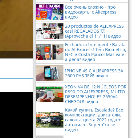
Все очень сложно - про
видеокарты с Aliexpress
видео
20 productos de ALIEXPRESS
casi REGALADOS 💥
¡Aprovecha el 11/11! видео
Fechadura Inteligente Barata
do AliExpress! Tem Biometria,
NFC e Custa Pouco! Mas vale
a pena? видео
IPHONE 4S С ALIEXPRESS ЗА
2600 РУБЛЕЙ! видео
XEON V4 DE 12 NÚCLEOS POR
R$90 DO ALIEXPRESS, MUITO
DESEMPENHO! E5 2650V4
CHEGOU! видео
Какой купить Escalade? Все
комплектации, двигатели,
салоны, цвета 2022 года +
автопилот Super Cruise
видео