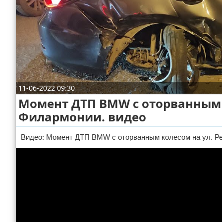
Отказ от ответственности
ДТП
Своими руками
Строительство и ремонт
11-06-2022 09:30
Момент ДТП BMW с оторванным 
Филармонии. видео
Видео: Момент ДТП BMW с оторванным колесом на ул. Р