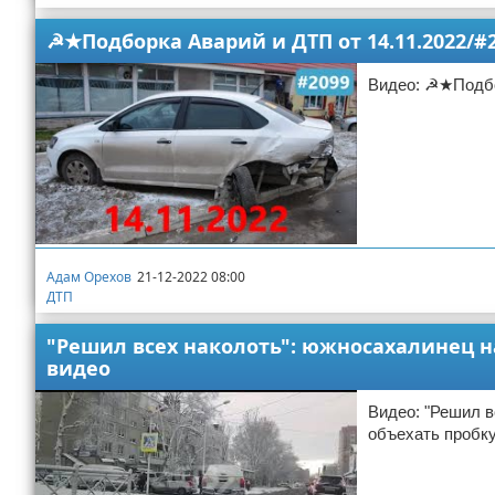
☭★Подборка Аварий и ДТП от 14.11.2022/#
Видео: ☭★Подбор
Адам Орехов
21-12-2022 08:00
ДТП
"Решил всех наколоть": южносахалинец н
видео
Видео: "Решил в
объехать пробк