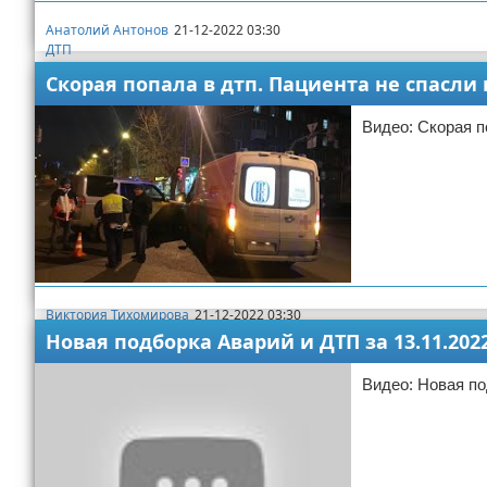
Анатолий Антонов
21-12-2022 03:30
ДТП
Скорая попала в дтп. Пациента не спасли
Видео: Скорая п
Виктория Тихомирова
21-12-2022 03:30
ДТП
Новая подборка Аварий и ДТП за 13.11.202
Видео: Новая по