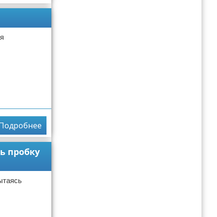
ия
Подробнее
ь пробку
ытаясь