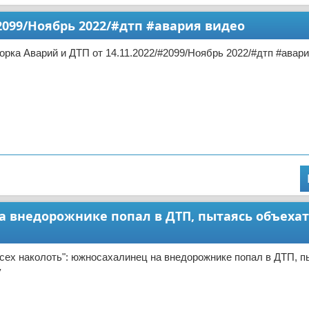
2099/Ноябрь 2022/#дтп #авария видео
ка Аварий и ДТП от 14.11.2022/#2099/Ноябрь 2022/#дтп #авар
а внедорожнике попал в ДТП, пытаясь объехат
сех наколоть": южносахалинец на внедорожнике попал в ДТП, п
у