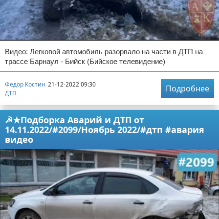
Видео: Легковой автомобиль разорвало на части в ДТП на
трассе Барнаул - Бийск (Бийское телевидение)
Федор Костин
21-12-2022 09:30
Подробнее
ДТП
☭★Подборка Аварий и ДТП от
14.11.2022/#2099/Ноябрь 2022/#дтп #авария
видео