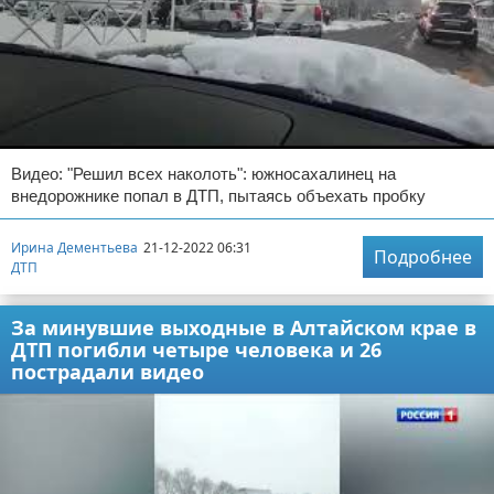
Видео: "Решил всех наколоть": южносахалинец на
внедорожнике попал в ДТП, пытаясь объехать пробку
Ирина Дементьева
21-12-2022 06:31
Подробнее
ДТП
За минувшие выходные в Алтайском крае в
ДТП погибли четыре человека и 26
пострадали видео