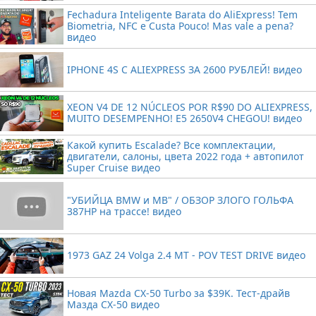
Fechadura Inteligente Barata do AliExpress! Tem
Biometria, NFC e Custa Pouco! Mas vale a pena?
видео
IPHONE 4S С ALIEXPRESS ЗА 2600 РУБЛЕЙ! видео
XEON V4 DE 12 NÚCLEOS POR R$90 DO ALIEXPRESS,
MUITO DESEMPENHO! E5 2650V4 CHEGOU! видео
Какой купить Escalade? Все комплектации,
двигатели, салоны, цвета 2022 года + автопилот
Super Cruise видео
"УБИЙЦА BMW и MB" / ОБЗОР ЗЛОГО ГОЛЬФА
387HP на трассе! видео
1973 GAZ 24 Volga 2.4 MT - POV TEST DRIVE видео
Новая Mazda CX-50 Turbo за $39K. Тест-драйв
Мазда CX-50 видео