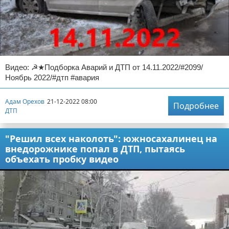
Видео: ☭★Подборка Аварий и ДТП от 14.11.2022/#2099/
Ноябрь 2022/#дтп #авария
Адам Орехов
21-12-2022 08:00
Подробнее
ДТП
"Решил всех наколоть": южносахалинец на
внедорожнике попал в ДТП, пытаясь
объехать пробку видео