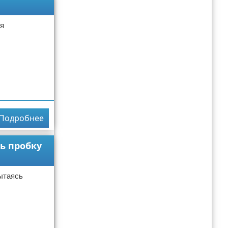
ия
Подробнее
ь пробку
ытаясь