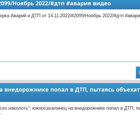
2099/Ноябрь 2022/#дтп #авария видео
ка Аварий и ДТП от 14.11.2022/#2099/Ноябрь 2022/#дтп #авар
а внедорожнике попал в ДТП, пытаясь объехат
сех наколоть": южносахалинец на внедорожнике попал в ДТП, п
у