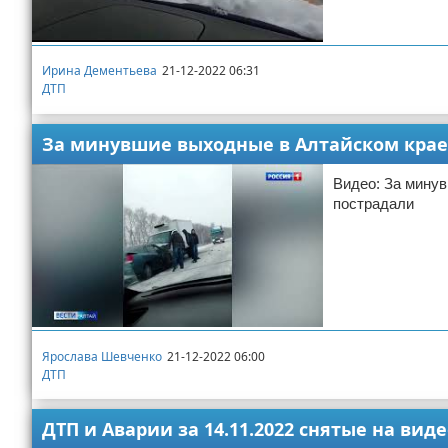
Ирина Дементьева
21-12-2022 06:31
ДТП
За минувшие выходные в Алтайском крае 
Видео: За минув
пострадали
Ярослава Шевченко
21-12-2022 06:00
ДТП
ДТП и Аварии за 14.11.2022 снятые на вид