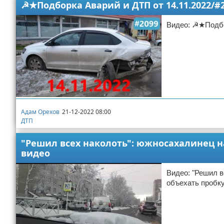
☭★Подборка Аварий и ДТП от 14.11.2022/#
Видео: ☭★Подбор
Адам Орехов
21-12-2022 08:00
ДТП
"Решил всех наколоть": южносахалинец н
видео
Видео: "Решил в
объехать пробк