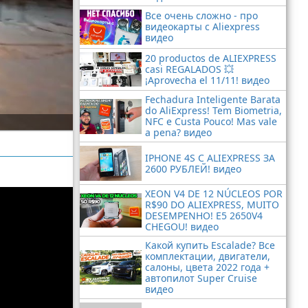
Все очень сложно - про
видеокарты с Aliexpress
видео
20 productos de ALIEXPRESS
casi REGALADOS 💥
¡Aprovecha el 11/11! видео
Fechadura Inteligente Barata
do AliExpress! Tem Biometria,
NFC e Custa Pouco! Mas vale
a pena? видео
IPHONE 4S С ALIEXPRESS ЗА
2600 РУБЛЕЙ! видео
XEON V4 DE 12 NÚCLEOS POR
R$90 DO ALIEXPRESS, MUITO
DESEMPENHO! E5 2650V4
CHEGOU! видео
Какой купить Escalade? Все
комплектации, двигатели,
салоны, цвета 2022 года +
автопилот Super Cruise
видео