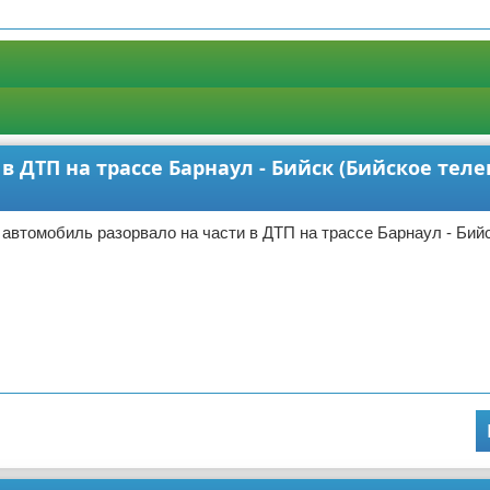
в ДТП на трассе Барнаул - Бийск (Бийское тел
 автомобиль разорвало на части в ДТП на трассе Барнаул - Бий