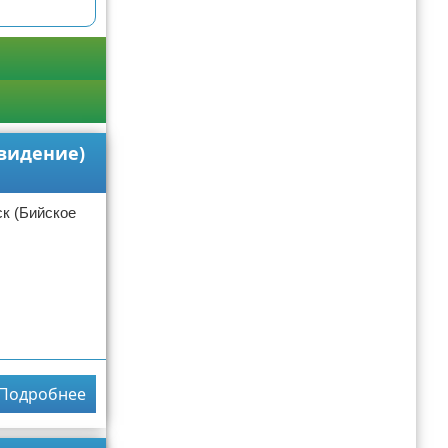
евидение)
ск (Бийское
Подробнее