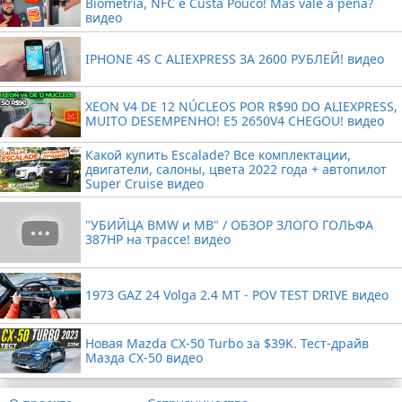
Biometria, NFC e Custa Pouco! Mas vale a pena?
видео
IPHONE 4S С ALIEXPRESS ЗА 2600 РУБЛЕЙ! видео
XEON V4 DE 12 NÚCLEOS POR R$90 DO ALIEXPRESS,
MUITO DESEMPENHO! E5 2650V4 CHEGOU! видео
Какой купить Escalade? Все комплектации,
двигатели, салоны, цвета 2022 года + автопилот
Super Cruise видео
"УБИЙЦА BMW и MB" / ОБЗОР ЗЛОГО ГОЛЬФА
387HP на трассе! видео
1973 GAZ 24 Volga 2.4 MT - POV TEST DRIVE видео
Новая Mazda CX-50 Turbo за $39K. Тест-драйв
Мазда CX-50 видео