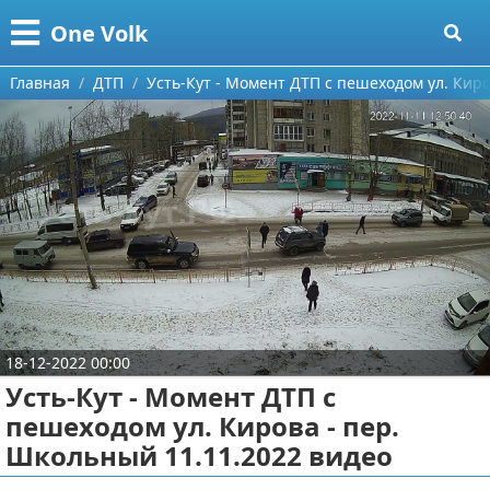
Меню
X
One Volk
Главная
Главная
ДТП
Усть-Кут - Момент ДТП с пешеходом ул. Киро
Категории
Поиск
Видео приколы
О проекте
Видео про игры
Контакты
Видео про автомобили
Сотрудничество
Видео про путешествия
Ремонт автомобиля
18-12-2022 00:00
Размещение рекламы
Тест-драйв
Усть-Кут - Момент ДТП с
пешеходом ул. Кирова - пер.
Для правообладателей
aliexpress
Школьный 11.11.2022 видео
Условия предоставления информации
ebay