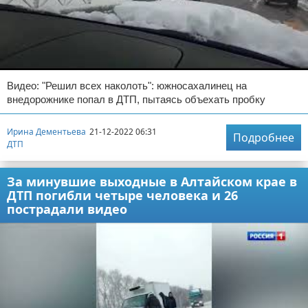
Видео: "Решил всех наколоть": южносахалинец на
внедорожнике попал в ДТП, пытаясь объехать пробку
Ирина Дементьева
21-12-2022 06:31
Подробнее
ДТП
За минувшие выходные в Алтайском крае в
ДТП погибли четыре человека и 26
пострадали видео