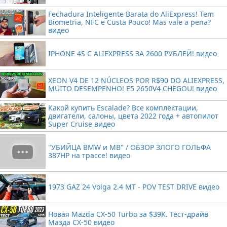
Fechadura Inteligente Barata do AliExpress! Tem
Biometria, NFC e Custa Pouco! Mas vale a pena?
видео
IPHONE 4S С ALIEXPRESS ЗА 2600 РУБЛЕЙ! видео
XEON V4 DE 12 NÚCLEOS POR R$90 DO ALIEXPRESS,
MUITO DESEMPENHO! E5 2650V4 CHEGOU! видео
Какой купить Escalade? Все комплектации,
двигатели, салоны, цвета 2022 года + автопилот
Super Cruise видео
"УБИЙЦА BMW и MB" / ОБЗОР ЗЛОГО ГОЛЬФА
387HP на трассе! видео
1973 GAZ 24 Volga 2.4 MT - POV TEST DRIVE видео
Новая Mazda CX-50 Turbo за $39K. Тест-драйв
Мазда CX-50 видео