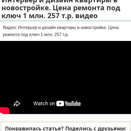
новостройке. Цена ремонта под
Отказ от ответственности
ДТП
ключ 1 млн. 257 т.р. видео
Своими руками
Видео: Интерьер и дизайн квартиры в новостройке. Цена
Строительство и ремонт
ремонта под ключ 1 млн. 257 т.р.
Понравилась статья? Поделись с друзьями: