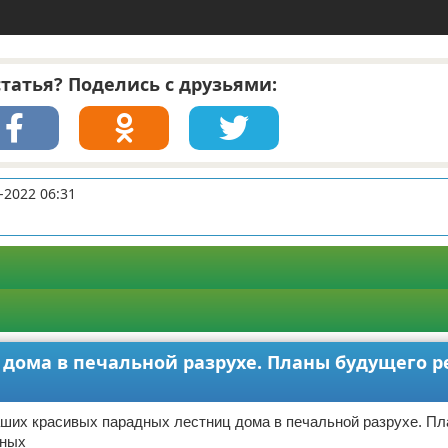
татья? Поделись с друзьями:
-2022 06:31
дома в печальной разрухе. Планы будущего р
аших красивых парадных лестниц дома в печальной разрухе. П
дных