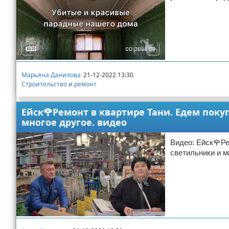
Марьяна Данилова
21-12-2022 13:30
Строительство и ремонт
Ейск🌹Ремонт в квартире Тани. Едем поку
многое другое. видео
Видео: Ейск🌹Ре
светильники и м