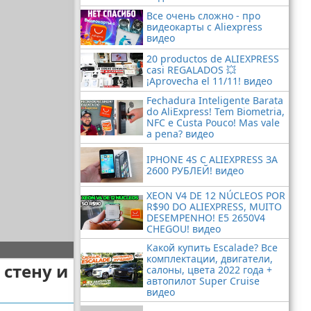
Все очень сложно - про
видеокарты с Aliexpress
видео
20 productos de ALIEXPRESS
casi REGALADOS 💥
¡Aprovecha el 11/11! видео
Fechadura Inteligente Barata
do AliExpress! Tem Biometria,
NFC e Custa Pouco! Mas vale
a pena? видео
IPHONE 4S С ALIEXPRESS ЗА
2600 РУБЛЕЙ! видео
XEON V4 DE 12 NÚCLEOS POR
R$90 DO ALIEXPRESS, MUITO
DESEMPENHO! E5 2650V4
CHEGOU! видео
Какой купить Escalade? Все
комплектации, двигатели,
 стену и
салоны, цвета 2022 года +
автопилот Super Cruise
видео