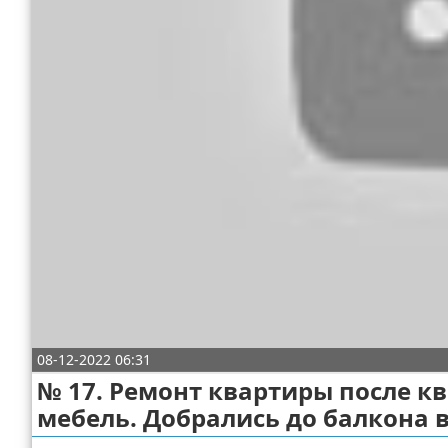
Отказ от ответственности
ДТП
Своими руками
Строительство и ремонт
08-12-2022 06:31
№ 17. Ремонт квартиры после к
мебель. Добрались до балкона 