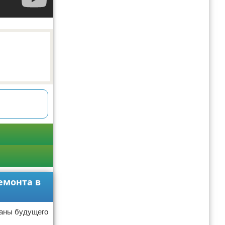
емонта в
ланы будущего