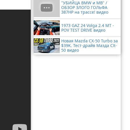
"УБИЙЦА BMW и MB" /
ОБЗОР ЗЛОГО ГОЛЬФА
387HP на трассе! видео
1973 GAZ 24 Volga 2.4 MT -
POV TEST DRIVE видео
Новая Mazda CX-50 Turbo за
$39K. Тест-драйв Мазда CX-
50 видео