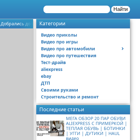
Найти
Категории
 Добрались до балкона видео
Видео приколы
Видео про игры
Видео про автомобили
Видео про путешествия
Ремонт автомобиля
Тест-драйв
aliexpress
ebay
ДТП
Своими руками
Строительство и ремонт
Последние статьи
МЕГА ОБЗОР 20 ПАР ОБУВИ
ALIEXPRESS С ПРИМЕРКОЙ |
ТЕПЛАЯ ОБУВЬ | БОТИНКИ
| УГГИ | ДУТИКИ | HAUL
видео