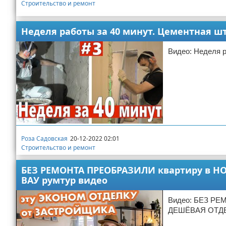
Строительство и ремонт
Неделя работы за 40 минут. Цементная шт
Видео: Неделя р
Роза Садовская
20-12-2022 02:01
Строительство и ремонт
БЕЗ РЕМОНТА ПРЕОБРАЗИЛИ квартиру в НО
ВАУ румтур видео
Видео: БЕЗ РЕ
ДЕШЁВАЯ ОТДЕЛ