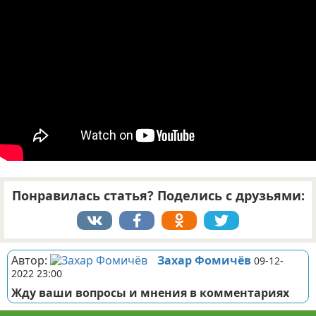
Отказ от ответственности
ДТП
Своими руками
Строительство и ремонт
Понравилась статья? Поделись с друзьями:
Автор:
Захар Фомичёв
09-12-
2022 23:00
Жду ваши вопросы и мнения в комментариях