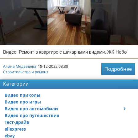
Видео: Ремонт в квартире с шикарными видами. ЖК Небо
Алина Медведева
18-12-2022 03:30
Подробнее
Строительство и ремонт
Категории
Видео приколы
Видео про игры
Видео про автомобили
Видео про путешествия
Ремонт автомобиля
Тест-драйв
aliexpress
ebay