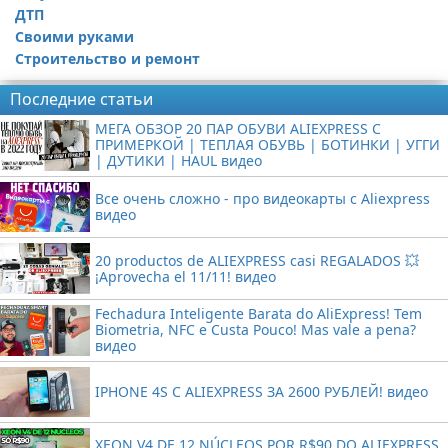
ДТП
Своими руками
Строительство и ремонт
Последние статьи
МЕГА ОБЗОР 20 ПАР ОБУВИ ALIEXPRESS С
ПРИМЕРКОЙ | ТЕПЛАЯ ОБУВЬ | БОТИНКИ | УГГИ
| ДУТИКИ | HAUL видео
Все очень сложно - про видеокарты с Aliexpress
видео
20 productos de ALIEXPRESS casi REGALADOS 💥
¡Aprovecha el 11/11! видео
Fechadura Inteligente Barata do AliExpress! Tem
Biometria, NFC e Custa Pouco! Mas vale a pena?
видео
IPHONE 4S С ALIEXPRESS ЗА 2600 РУБЛЕЙ! видео
XEON V4 DE 12 NÚCLEOS POR R$90 DO ALIEXPRESS,