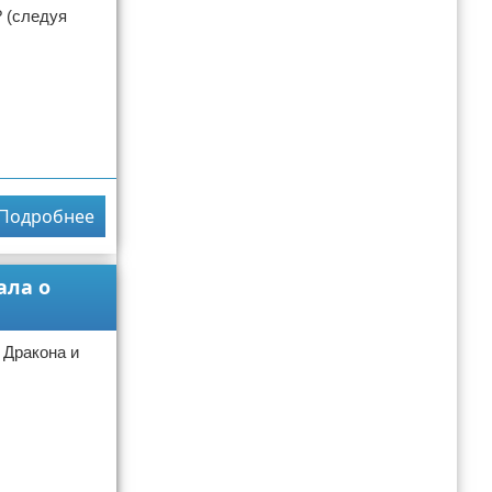
 (следуя
Подробнее
ала о
 Дракона и