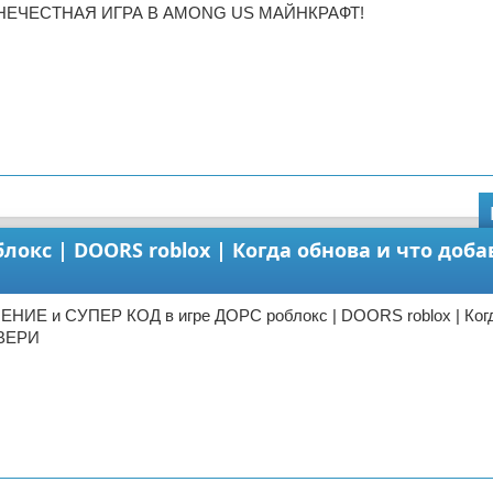
 НЕЧЕСТНАЯ ИГРА В AMONG US МАЙНКРАФТ!
окс | DOORS roblox | Когда обнова и что доба
НИЕ и СУПЕР КОД в игре ДОРС роблокс | DOORS roblox | Когд
ДВЕРИ