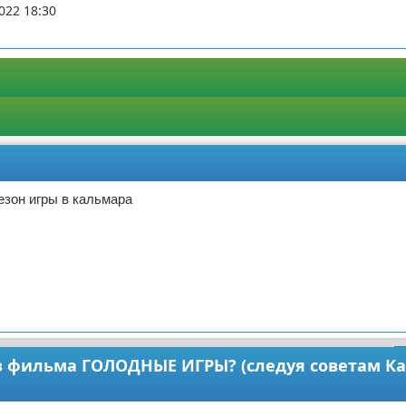
022 18:30
езон игры в кальмара
 фильма ГОЛОДНЫЕ ИГРЫ? (следуя советам К