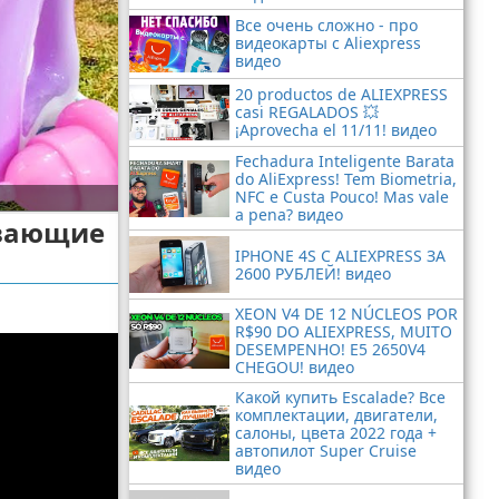
Все очень сложно - про
видеокарты с Aliexpress
видео
20 productos de ALIEXPRESS
casi REGALADOS 💥
¡Aprovecha el 11/11! видео
Fechadura Inteligente Barata
do AliExpress! Tem Biometria,
NFC e Custa Pouco! Mas vale
a pena? видео
ивающие
IPHONE 4S С ALIEXPRESS ЗА
2600 РУБЛЕЙ! видео
XEON V4 DE 12 NÚCLEOS POR
R$90 DO ALIEXPRESS, MUITO
DESEMPENHO! E5 2650V4
CHEGOU! видео
Какой купить Escalade? Все
комплектации, двигатели,
салоны, цвета 2022 года +
автопилот Super Cruise
видео