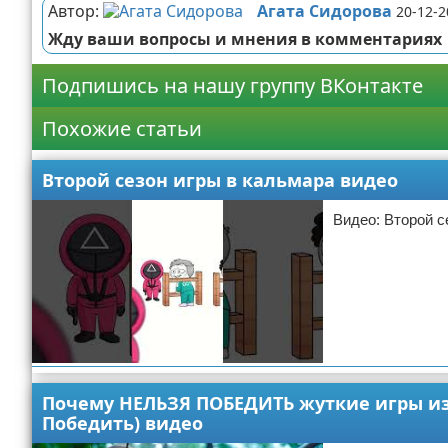
Автор:
Агата Сидорова
20-12-2
Жду ваши вопросы и мнения в комментариях
Подпишись на нашу группу ВКонтакте
Похожие статьи
Второй сезон игры в кальмара видео
Видео: Второй с
Валентина Вещая
22-12-2022 07:00
Почему НЕЛЬЗЯ ПОБЕДИТЬ жуткие игры из
Видео про игры
Победить) видео