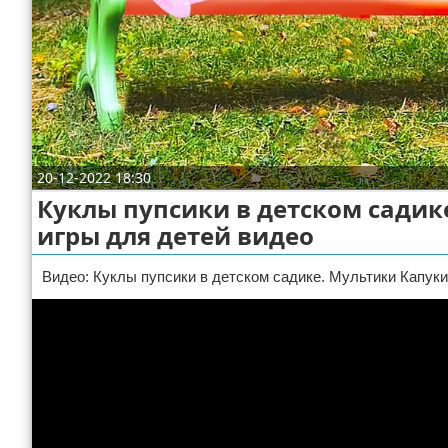
Отказ от ответственности
ДТП
Своими руками
Строительство и ремонт
20-12-2022 18:30
Куклы пупсики в детском сади
игры для детей видео
Видео: Куклы пупсики в детском садике. Мультики Капук