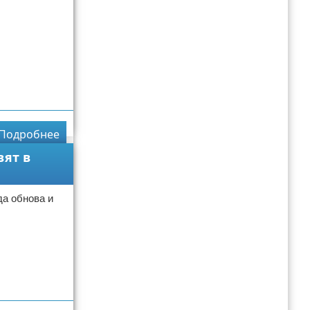
Подробнее
вят в
а обнова и