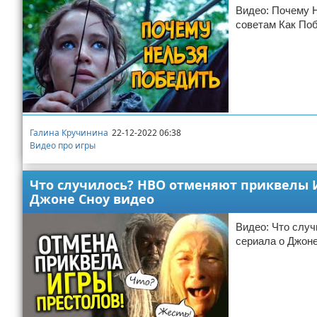
Видео: Почему
советам Как По
Галина Кручинина
22-12-2022 06:38
Видео про игры
Что случилось? НВО отменяют приквелы И
Джоне Сноу видео
Видео: Что слу
сериала о Джон