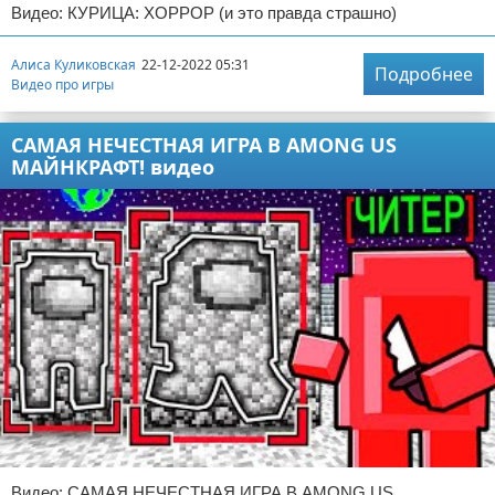
Видео: КУРИЦА: ХОРРОР (и это правда страшно)
Алиса Куликовская
22-12-2022 05:31
Подробнее
Видео про игры
САМАЯ НЕЧЕСТНАЯ ИГРА В AMONG US
МАЙНКРАФТ! видео
Видео: САМАЯ НЕЧЕСТНАЯ ИГРА В AMONG US