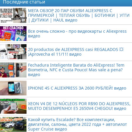
Последние статьи
МЕГА ОБЗОР 20 ПАР ОБУВИ ALIEXPRESS С
ПРИМЕРКОЙ | ТЕПЛАЯ ОБУВЬ | БОТИНКИ | УГГИ
| ДУТИКИ | HAUL видео
Все очень сложно - про видеокарты с Aliexpress
видео
20 productos de ALIEXPRESS casi REGALADOS 💥
¡Aprovecha el 11/11! видео
Fechadura Inteligente Barata do AliExpress! Tem
Biometria, NFC e Custa Pouco! Mas vale a pena?
видео
IPHONE 4S С ALIEXPRESS ЗА 2600 РУБЛЕЙ! видео
XEON V4 DE 12 NÚCLEOS POR R$90 DO ALIEXPRESS,
MUITO DESEMPENHO! E5 2650V4 CHEGOU! видео
Какой купить Escalade? Все комплектации,
двигатели, салоны, цвета 2022 года + автопилот
Super Cruise видео