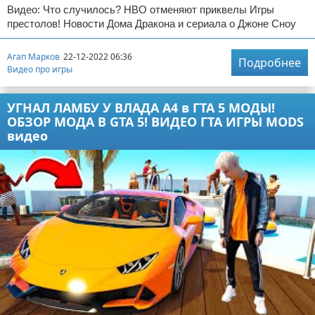
Видео: Что случилось? НВО отменяют приквелы Игры
престолов! Новости Дома Дракона и сериала о Джоне Сноу
Агап Марков
22-12-2022 06:36
Подробнее
Видео про игры
УГНАЛ ЛАМБУ У ВЛАДА А4 в ГТА 5 МОДЫ!
ОБЗОР МОДА В GTA 5! ВИДЕО ГТА ИГРЫ MODS
видео